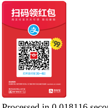
Processed in 0.018116 secon