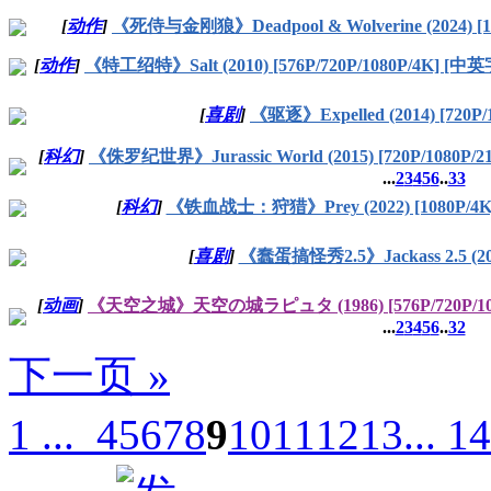
[
动作
]
《死侍与金刚狼》Deadpool & Wolverine (2024) [
[
动作
]
《特工绍特》Salt (2010) [576P/720P/1080P/4K] [中
[
喜剧
]
《驱逐》Expelled (2014) [720P/
[
科幻
]
《侏罗纪世界》Jurassic World (2015) [720P/1080P/
...
2
3
4
5
6
..
33
[
科幻
]
《铁血战士：狩猎》Prey (2022) [1080P/4
[
喜剧
]
《蠢蛋搞怪秀2.5》Jackass 2.5 (20
[
动画
]
《天空之城》天空の城ラピュタ (1986) [576P/720P/10
...
2
3
4
5
6
..
32
下一页 »
1 ...
4
5
6
7
8
9
10
11
12
13
... 1