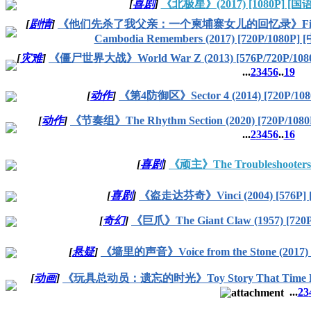
[
喜剧
]
《北极星》(2017) [1080P] [
[
剧情
]
《他们先杀了我父亲：一个柬埔寨女儿的回忆录》First They Ki
Cambodia Remembers (2017) [720P/1080P
[
灾难
]
《僵尸世界大战》World War Z (2013) [576P/720P/10
...
2
3
4
5
6
..
19
[
动作
]
《第4防御区》Sector 4 (2014) [720P/1
[
动作
]
《节奏组》The Rhythm Section (2020) [720P/10
...
2
3
4
5
6
..
16
[
喜剧
]
《顽主》The Troubleshooters
[
喜剧
]
《盗走达芬奇》Vinci (2004) [576P
[
奇幻
]
《巨爪》The Giant Claw (1957) [720P
[
悬疑
]
《墙里的声音》Voice from the Stone (2017) [
[
动画
]
《玩具总动员：遗忘的时光》Toy Story That Time Forg
...
2
3