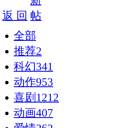
返 回
全部
推荐
2
科幻
341
动作
953
喜剧
1212
动画
407