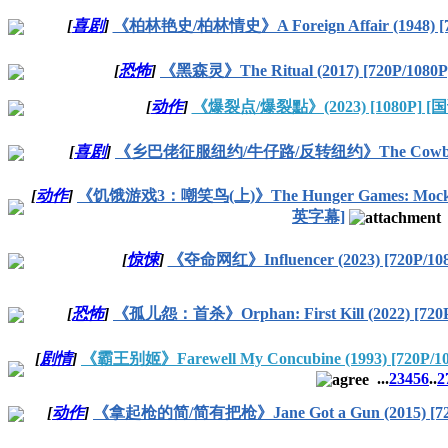
[
喜剧
]
《柏林艳史/柏林情史》A Foreign Affair (1948) [
[
恐怖
]
《黑森灵》The Ritual (2017) [720P/108
[
动作
]
《爆裂点/爆裂點》(2023) [1080P] 
[
喜剧
]
《乡巴佬征服纽约/牛仔路/反转纽约》The Cowboy Way
[
动作
]
《饥饿游戏3：嘲笑鸟(上)》The Hunger Games: Mockingjay 
英字幕]
[
惊悚
]
《夺命网红》Influencer (2023) [720P/1
[
恐怖
]
《孤儿怨：首杀》Orphan: First Kill (2022) [720
[
剧情
]
《霸王别姬》Farewell My Concubine (1993) [720P/
...
2
3
4
5
6
..
2
[
动作
]
《拿起枪的简/简有把枪》Jane Got a Gun (2015) [72