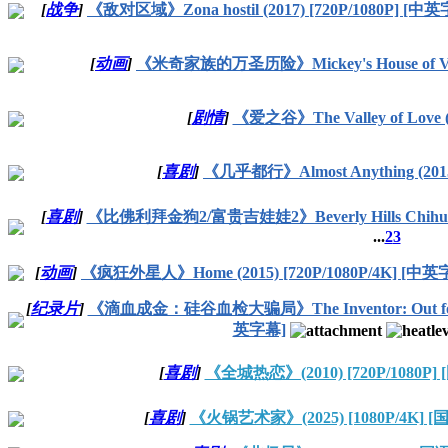
[
战争
]
《敌对区域》Zona hostil (2017) [720P/1080P] [中
[
动画
]
《米奇家族的万圣历险》Mickey's House of Villai
[
剧情
]
《爱之谷》The Valley of Love (
[
喜剧
]
《几乎都行》Almost Anything (2015)
[
喜剧
]
《比佛利拜金狗2/富贵吉娃娃2》Beverly Hills Chihuahua 
...
2
3
[
动画
]
《疯狂外星人》Home (2015) [720P/1080P/4K] [中英
[
纪录片
]
《滴血成金：硅谷血检大骗局》The Inventor: Out for Blood 
英字幕]
[
喜剧
]
《全城热恋》(2010) [720P/1080P]
[
喜剧
]
《火锅艺术家》(2025) [1080P/4K] 