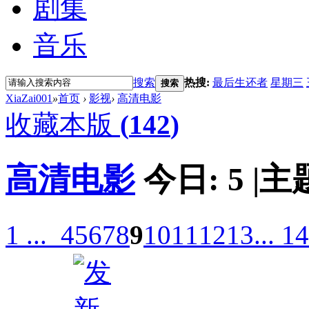
剧集
音乐
搜索
热搜:
最后生还者
星期三
搜索
XiaZai001
»
首页
›
影视
›
高清电影
收藏本版
(
142
)
高清电影
今日:
5
|
主
1 ...
4
5
6
7
8
9
10
11
12
13
... 1