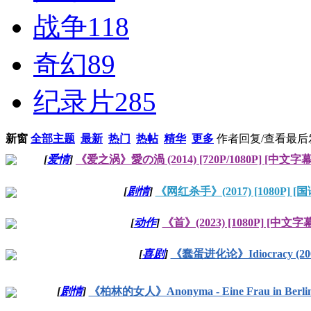
战争
118
奇幻
89
纪录片
285
新窗
全部主题
最新
热门
热帖
精华
更多
作者
回复/查看
最后
[
爱情
]
《爱之涡》愛の渦 (2014) [720P/1080P] [中文字幕
[
剧情
]
《网红杀手》(2017) [1080P] [
[
动作
]
《首》(2023) [1080P] [中文字
[
喜剧
]
《蠢蛋进化论》Idiocracy (20
[
剧情
]
《柏林的女人》Anonyma - Eine Frau in Berlin (