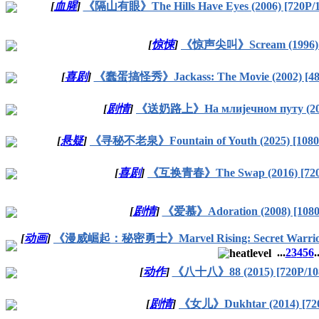
[
血腥
]
《隔山有眼》The Hills Have Eyes (2006) [720P
[
惊悚
]
《惊声尖叫》Scream (1996)
[
喜剧
]
《蠢蛋搞怪秀》Jackass: The Movie (2002) [4
[
剧情
]
《送奶路上》На млијечном путу (201
[
悬疑
]
《寻秘不老泉》Fountain of Youth (2025) [10
[
喜剧
]
《互换青春》The Swap (2016) [720
[
剧情
]
《爱慕》Adoration (2008) [1080
[
动画
]
《漫威崛起：秘密勇士》Marvel Rising: Secret Warriors
...
2
3
4
5
6
.
[
动作
]
《八十八》88 (2015) [720P/10
[
剧情
]
《女儿》Dukhtar (2014) [72