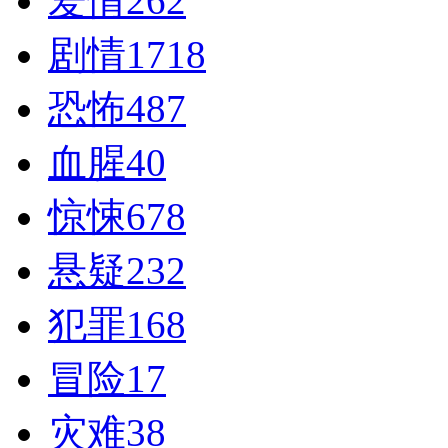
爱情
262
剧情
1718
恐怖
487
血腥
40
惊悚
678
悬疑
232
犯罪
168
冒险
17
灾难
38