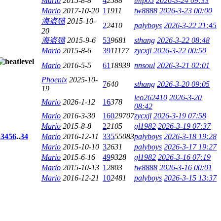
Mario
2015-8-8
4
2588
tmp05
2026-3-24 09:33
Mario
2017-10-20
1
1911
tw8888
2026-3-23 00:00
海盗猫
2015-10-
2
2410
palyboys
2026-3-22 21:45
20
海盗猫
2015-9-6
53
9681
sthang
2026-3-22 08:48
Mario
2015-8-6
39
11177
zycxjl
2026-3-22 00:50
Mario
2016-5-5
61
18939
nnsoul
2026-3-21 02:01
Phoenix
2025-10-
7
640
sthang
2026-3-20 09:05
19
leo262410
2026-3-20
Mario
2026-1-12
16
378
08:42
Mario
2016-3-30
160
29707
zycxjl
2026-3-19 07:58
Mario
2015-8-8
2
2105
gl1982
2026-3-19 07:37
2
3
4
5
6
..
34
Mario
2016-12-11
335
55083
palyboys
2026-3-18 19:28
Mario
2015-10-10
3
2631
palyboys
2026-3-17 19:27
Mario
2015-6-16
49
9328
gl1982
2026-3-16 07:19
Mario
2015-10-13
1
2803
tw8888
2026-3-16 00:01
Mario
2016-12-21
10
2481
palyboys
2026-3-15 13:37