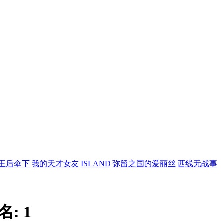
王后伞下
我的天才女友
ISLAND
弥留之国的爱丽丝
西线无战事
名:
1