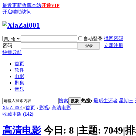
最近更新
收藏本站
开通VIP
开启辅助访问
找回密码
自动登录
密码
立即注册
登录
快捷导航
首页
软件
电影
剧集
音乐
搜索
热搜:
最后生还者
星期三
搜索
XiaZai001
»
首页
›
影视
›
高清电影
收藏本版
(
142
)
高清电影
今日:
8
|
主题:
7049
|
排