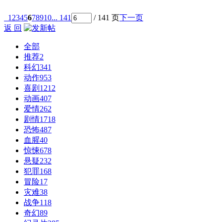
1
2
3
4
5
6
7
8
9
10
... 141
/ 141 页
下一页
返 回
全部
推荐
2
科幻
341
动作
953
喜剧
1212
动画
407
爱情
262
剧情
1718
恐怖
487
血腥
40
惊悚
678
悬疑
232
犯罪
168
冒险
17
灾难
38
战争
118
奇幻
89