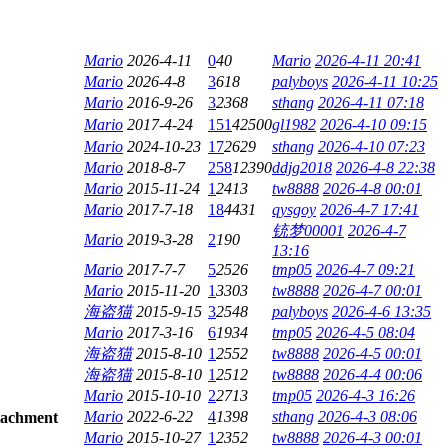
Mario
2026-4-11
0
40
Mario
2026-4-11 20:41
Mario
2026-4-8
3
618
palyboys
2026-4-11 10:25
Mario
2016-9-26
3
2368
sthang
2026-4-11 07:18
Mario
2017-4-24
151
42500
gl1982
2026-4-10 09:15
Mario
2024-10-23
17
2629
sthang
2026-4-10 07:23
Mario
2018-8-7
258
12390
ddjg2018
2026-4-8 22:38
Mario
2015-11-24
1
2413
tw8888
2026-4-8 00:01
Mario
2017-7-18
18
4431
qysgoy
2026-4-7 17:41
铳梦00001
2026-4-7
Mario
2019-3-28
2
190
13:16
Mario
2017-7-7
5
2526
tmp05
2026-4-7 09:21
Mario
2015-11-20
1
3303
tw8888
2026-4-7 00:01
海盗猫
2015-9-15
3
2548
palyboys
2026-4-6 13:35
Mario
2017-3-16
6
1934
tmp05
2026-4-5 08:04
海盗猫
2015-8-10
1
2552
tw8888
2026-4-5 00:01
海盗猫
2015-8-10
1
2512
tw8888
2026-4-4 00:06
Mario
2015-10-10
2
2713
tmp05
2026-4-3 16:26
Mario
2022-6-22
4
1398
sthang
2026-4-3 08:06
Mario
2015-10-27
1
2352
tw8888
2026-4-3 00:01