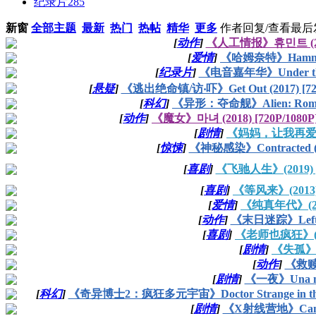
纪录片
285
新窗
全部主题
最新
热门
热帖
精华
更多
作者
回复/查看
最后
[
动作
]
《人工情报》휴민트 (202
[
爱情
]
《哈姆奈特》Hamnet (
[
纪录片
]
《电音嘉年华》Under the Ele
[
悬疑
]
《逃出绝命镇/访‧吓》Get Out (2017) [72
[
科幻
]
《异形：夺命舰》Alien: Romulu
[
动作
]
《魔女》마녀 (2018) [720P/1080
[
剧情
]
《妈妈，让我再爱你一
[
惊悚
]
《神秘感染》Contracted (2
[
喜剧
]
《飞驰人生》(2019) [
[
喜剧
]
《等风来》(2013) 
[
爱情
]
《纯真年代》(201
[
动作
]
《末日迷踪》Left B
[
喜剧
]
《老师也疯狂》(201
[
剧情
]
《失孤》(
[
动作
]
《救赎者
[
剧情
]
《一夜》Una no
[
科幻
]
《奇异博士2：疯狂多元宇宙》Doctor Strange in the Mult
[
剧情
]
《X射线营地》Camp 