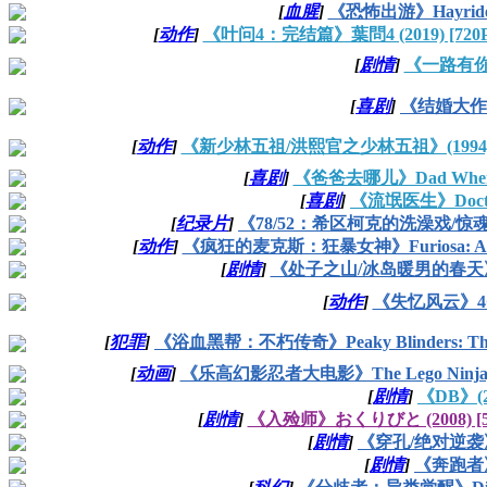
[
血腥
]
《恐怖出游》Hayride (2
[
动作
]
《叶问4：完结篇》葉問4 (2019) [720P/
[
剧情
]
《一路有你》T
[
喜剧
]
《结婚大作战》
[
动作
]
《新少林五祖/洪熙官之少林五祖》(1994) [7
[
喜剧
]
《爸爸去哪儿》Dad Where A
[
喜剧
]
《流氓医生》Doctor
[
纪录片
]
《78/52：希区柯克的洗澡戏/惊魂记中计》
[
动作
]
《疯狂的麦克斯：狂暴女神》Furiosa: A Mad 
[
剧情
]
《处子之山/冰岛暖男的春天》Fúsi
[
动作
]
《失忆风云》4Got
[
犯罪
]
《浴血黑帮：不朽传奇》Peaky Blinders: The Im
[
动画
]
《乐高幻影忍者大电影》The Lego Ninjago Mo
[
剧情
]
《DB》(2
[
剧情
]
《入殓师》おくりびと (2008) [576
[
剧情
]
《穿孔/绝对逆袭》Pun
[
剧情
]
《奔跑者》T