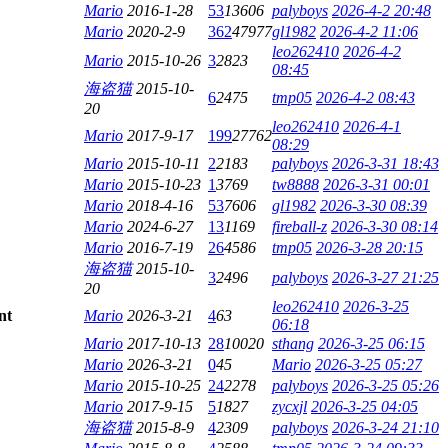
Mario
2016-1-28
53
13606
palyboys
2026-4-2 20:48
Mario
2020-2-9
362
47977
gl1982
2026-4-2 11:06
leo262410
2026-4-2
Mario
2015-10-26
3
2823
08:45
海盗猫
2015-10-
6
2475
tmp05
2026-4-2 08:43
20
leo262410
2026-4-1
Mario
2017-9-17
199
27762
08:29
Mario
2015-10-11
2
2183
palyboys
2026-3-31 18:43
Mario
2015-10-23
1
3769
tw8888
2026-3-31 00:01
Mario
2018-4-16
53
7606
gl1982
2026-3-30 08:39
Mario
2024-6-27
13
1169
fireball-z
2026-3-30 08:14
Mario
2016-7-19
26
4586
tmp05
2026-3-28 20:15
海盗猫
2015-10-
3
2496
palyboys
2026-3-27 21:25
20
leo262410
2026-3-25
Mario
2026-3-21
4
63
06:18
Mario
2017-10-13
28
10020
sthang
2026-3-25 06:15
Mario
2026-3-21
0
45
Mario
2026-3-25 05:27
Mario
2015-10-25
24
2278
palyboys
2026-3-25 05:26
Mario
2017-9-15
5
1827
zycxjl
2026-3-25 04:05
海盗猫
2015-8-9
4
2309
palyboys
2026-3-24 21:10