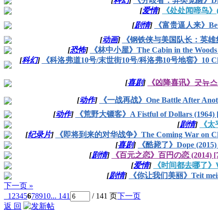
[
科幻
]
《分歧者：异类觉醒》Diverge
[
爱情
]
《处处闻啼鸟》(197
[
剧情
]
《富贵逼人来》Being 
[
动画
]
《钢铁侠与美国队长：英雄集结》Iron
[
恐怖
]
《林中小屋》The Cabin in the Woods (
[
科幻
]
《科洛弗道10号/末世街10号/科洛弗10号地窖》10 Cloverfiel
[
喜剧
]
《凶降喜讯》굿뉴스 (202
[
动作
]
《一战再战》One Battle After Anoth
[
动作
]
《荒野大镖客》A Fistful of Dollars (1964)
[
剧情
]
《太平
[
纪录片
]
《即将到来的对华战争》The Coming War on China 
[
喜剧
]
《酷毙了》Dope (2015) [
[
剧情
]
《百元之恋》百円の恋 (2014) [720
[
爱情
]
《时间都去哪了》Where
[
剧情
]
《你让我们美丽》Teit meistä k
下一页 »
1
2
3
4
5
6
7
8
9
10
... 141
/ 141 页
下一页
返 回