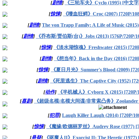
[
剧情
]
《三轮车夫》Cyclo (1995) [中文字
[
惊悚
]
《嗜血狂鳄》Croc (2007) [720P/108
[
剧情
]
The von Trapp Family: A Life of Music (2015
[
剧情
]
《乔布斯/贾伯斯(台)》Jobs (2013) [576P/720P/
[
惊悚
]
《淡水湖惊魂》Freshwater (2015) [720P
[
剧情
]
《想当年》Back in the Day (2016) [720P
[
惊悚
]
《夏日月光》Summer's Blood (2009) [720
[
剧情
]
《死里逃生》The Captive City (1952) [720
[
动作
]
《半机械人》Cyborg X (2015) [720P/1
[
喜剧
]
《超级名模/名模大间谍/非常索凸务》Zoolander (2001
[
犯罪
]
Laugh Killer Laugh (2014) [720P/10
[
惊悚
]
《魔缘/欧德丽罗丝》Audrey Rose (1977) [72
[
悬疑
]
《驱魔人II》Exorcist II: The Heretic (1977) 