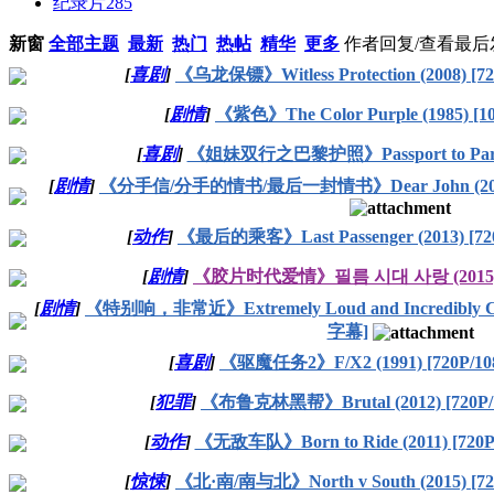
纪录片
285
新窗
全部主题
最新
热门
热帖
精华
更多
作者
回复/查看
最后
[
喜剧
]
《乌龙保镖》Witless Protection (2008) [72
[
剧情
]
《紫色》The Color Purple (1985) [1
[
喜剧
]
《姐妹双行之巴黎护照》Passport to Paris
[
剧情
]
《分手信/分手的情书/最后一封情书》Dear John (2010) 
[
动作
]
《最后的乘客》Last Passenger (2013) [720
[
剧情
]
《胶片时代爱情》필름 시대 사랑 (2015) [
[
剧情
]
《特别响，非常近》Extremely Loud and Incredibly Clos
字幕]
[
喜剧
]
《驱魔任务2》F/X2 (1991) [720P/10
[
犯罪
]
《布鲁克林黑帮》Brutal (2012) [720P/
[
动作
]
《无敌车队》Born to Ride (2011) [720P
[
惊悚
]
《北·南/南与北》North v South (2015) [72