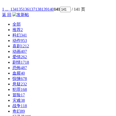
1 ...
134
135
136
137
138
139
140
141
/ 141 页
返 回
全部
推荐
2
科幻
341
动作
953
喜剧
1212
动画
407
爱情
262
剧情
1718
恐怖
487
血腥
40
惊悚
678
悬疑
232
犯罪
168
冒险
17
灾难
38
战争
118
奇幻
89