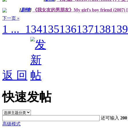
[
剧情
]
《我女友的男朋友》My girl's boy friend (2007
下一页 »
1 ...
134
135
136
137
138
139
返 回
快速发帖
还可输入
200
高级模式