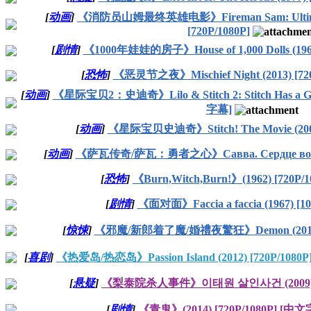
[
动画
]
《消防员山姆最终英雄电影》Fireman Sam: Ultimate H
[720P/1080P]
[
剧情
]
《1000年娃娃的房子》House of 1,000 Dolls (1967)
[
恐怖
]
《恶灵节之夜》Mischief Night (2013) [720
[
动画
]
《星际宝贝2：史迪奇》Lilo & Stitch 2: Stitch Has a Glit
字幕]
[
动画
]
《星际宝贝史迪奇》Stitch! The Movie (2003
[
动画
]
《萨瓦传奇/萨瓦：勇者之心》Савва. Сердце воина 
[
恐怖
]
《Burn,Witch,Burn!》(1962) [720P/1
[
剧情
]
《面对面》Faccia a faccia (1967) [10
[
惊悚
]
《邪魔/新郎着了魔/婚禮夜驚狂》Demon (2015
[
喜剧
]
《热爱岛/热恋岛》Passion Island (2012) [720P/10
[
悬疑
]
《梨泰院杀人事件》이태원 살인사건 (2009)
[
剧情
]
《青鬼》(2014) [720P/1080P] [中