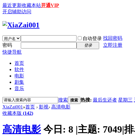
最近更新
收藏本站
开通VIP
开启辅助访问
找回密码
自动登录
密码
立即注册
登录
快捷导航
首页
软件
电影
剧集
音乐
搜索
热搜:
最后生还者
星期三
搜索
XiaZai001
»
首页
›
影视
›
高清电影
收藏本版
(
142
)
高清电影
今日:
8
|
主题:
7049
|
排