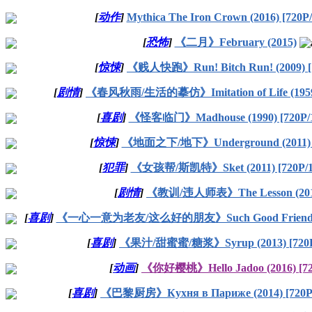
[
动作
]
Mythica The Iron Crown (2016) [720P
[
恐怖
]
《二月》February (2015)
[
惊悚
]
《贱人快跑》Run! Bitch Run! (2009) [
[
剧情
]
《春风秋雨/生活的摹仿》Imitation of Life (1959) 
[
喜剧
]
《怪客临门》Madhouse (1990) [720P/1
[
惊悚
]
《地面之下/地下》Underground (2011) [
[
犯罪
]
《女孩帮/斯凯特》Sket (2011) [720P/1
[
剧情
]
《教训/违人师表》The Lesson (201
[
喜剧
]
《一心一意为老友/这么好的朋友》Such Good Friends (19
[
喜剧
]
《果汁/甜蜜蜜/糖浆》Syrup (2013) [720P
[
动画
]
《你好樱桃》Hello Jadoo (2016) [72
[
喜剧
]
《巴黎厨房》Кухня в Париже (2014) [720