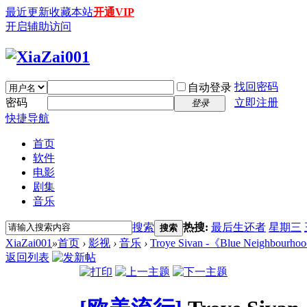
最近更新
收藏本站
开通VIP
开启辅助访问
找回密码
自动登录
密码
立即注册
登录
快捷导航
首页
软件
电影
剧集
音乐
搜索
热搜:
最后生还者
星期三
搜索
XiaZai001
»
首页
›
影视
›
音乐
›
Troye Sivan -《Blue Neighbourh
返回列表