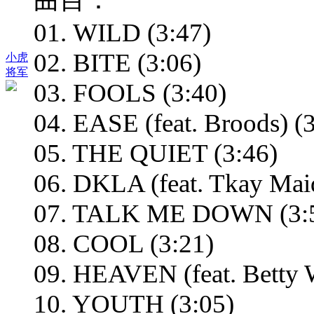
01. WILD (3:47)
02. BITE (3:06)
小虎
将军
03. FOOLS (3:40)
04. EASE (feat. Broods) (
05. THE QUIET (3:46)
06. DKLA (feat. Tkay Maid
07. TALK ME DOWN (3:
08. COOL (3:21)
09. HEAVEN (feat. Betty 
10. YOUTH (3:05)