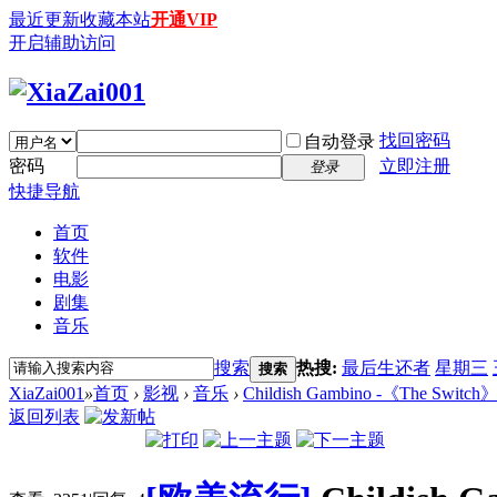
最近更新
收藏本站
开通VIP
开启辅助访问
找回密码
自动登录
密码
立即注册
登录
快捷导航
首页
软件
电影
剧集
音乐
搜索
热搜:
最后生还者
星期三
搜索
XiaZai001
»
首页
›
影视
›
音乐
›
Childish Gambino -《The Switch》
返回列表