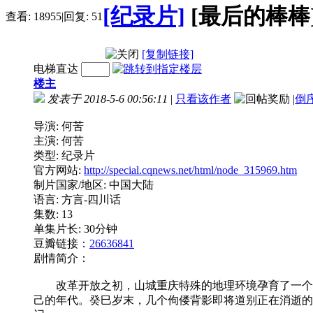
[纪录片]
[最后的棒棒] (
查看:
18955
|
回复:
51
[复制链接]
电梯直达
楼主
发表于 2018-5-6 00:56:11
|
只看该作者
|
倒
导演: 何苦
主演: 何苦
类型: 纪录片
官方网站:
http://special.cqnews.net/html/node_315969.htm
制片国家/地区: 中国大陆
语言: 方言-四川话
集数: 13
单集片长: 30分钟
豆瓣链接：
26636841
剧情简介：
改革开放之初，山城重庆特殊的地理环境孕育了一个特
己的年代。癸巳岁末，几个佝偻背影即将道别正在消逝的