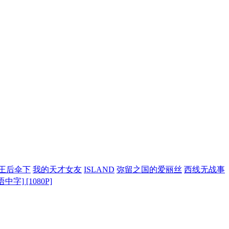
王后伞下
我的天才女友
ISLAND
弥留之国的爱丽丝
西线无战事
语中字] [1080P]