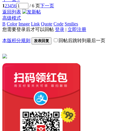
1
2
3
4
5
6
/ 6 页
下一页
返回列表
高级模式
B
Color
Image
Link
Quote
Code
Smilies
您需要登录后才可以回帖
登录
|
立即注册
本版积分规则
回帖后跳转到最后一页
发表回复