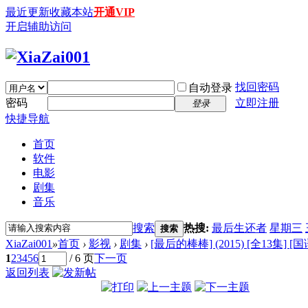
最近更新
收藏本站
开通VIP
开启辅助访问
找回密码
自动登录
密码
立即注册
登录
快捷导航
首页
软件
电影
剧集
音乐
搜索
热搜:
最后生还者
星期三
搜索
XiaZai001
»
首页
›
影视
›
剧集
›
[最后的棒棒] (2015) [全13集] [国
1
2
3
4
5
6
/ 6 页
下一页
返回列表