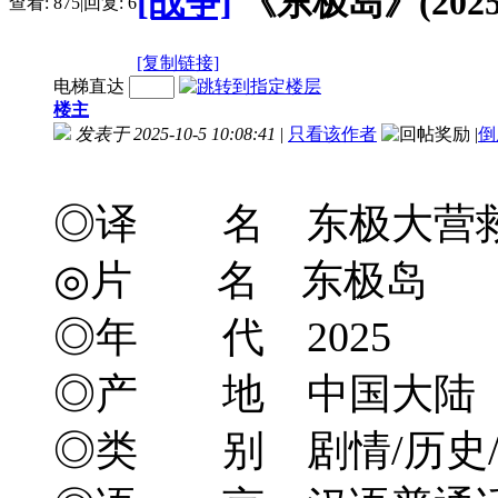
[战争]
《东极岛》(2025)
查看:
875
|
回复:
6
[复制链接]
电梯直达
楼主
发表于 2025-10-5 10:08:41
|
只看该作者
|
倒
◎译 名 东极大营救/Dongji
◎片 名 东极岛
◎年 代 2025
◎产 地 中国大陆
◎类 别 剧情/历史