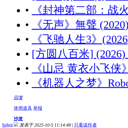
•
《封神第二部：战火西岐》
•
《无声》無聲 (2020) 
•
《飞驰人生3》(2026) 
•
[方圆八百米] (2026)
•
《山忌 黄衣小飞侠》山忌
•
《机器人之梦》Robot Dr
回复
使用道具
举报
沙发
hobor
发表于 2025-10-5 11:14:48
|
只看该作者