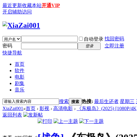
最近更新
收藏本站
开通VIP
开启辅助访问
找回密码
自动登录
密码
立即注册
登录
快捷导航
首页
软件
电影
剧集
音乐
搜索
热搜:
最后生还者
星期三
搜索
XiaZai001
»
首页
›
影视
›
高清电影
›
《东极岛》(2025) [1080P/4
返回列表