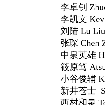
李卓钊 Zhuozha
李凯文 Kevin 
刘陆 Lu Li
张琛 Chen Zh
中泉英雄 Hideo N
筱原笃 Atsushi S
小谷俊辅 Kotani 
新井苍士 Soji 
西村和泉 Tomohi