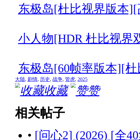
东极岛[杜比视界版本][高码版][
小人物[HDR 杜比视界双版本][简
东极岛[60帧率版本][杜比视界版
大陆
,
剧情
,
历史
,
战争
,
管虎
,
2025
收藏
赞
相关帖子
•
[问心2] (2026) [全