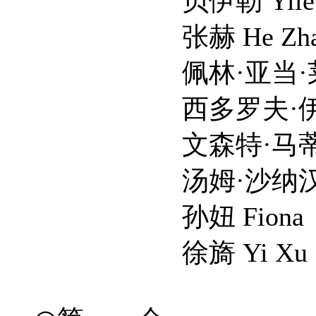
贝伊勒 Yile B
张赫 He Zha
佩林·亚当·莱昂·约翰 Pa
西多罗夫·伊利亚 Sid
文森特·马蒂尔 Vinc
汤姆·沙纳汉 Tom 
孙妞 Fiona
徐旖 Yi Xu