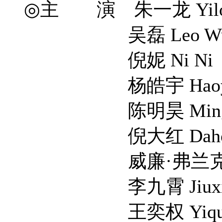
◎主 演 朱一龙 Yilon
吴磊 Leo W
倪妮 Ni Ni
杨皓宇 Haoyu 
陈明昊 Minghao
倪大红 Dahong
威廉·弗兰克林-米勒 Wil
李九霄 Jiuxiao
王奕权 Yiquan 