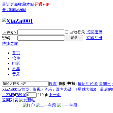
最近更新
收藏本站
开通VIP
开启辅助访问
找回密码
自动登录
密码
立即注册
登录
快捷导航
首页
软件
电影
剧集
音乐
搜索
热搜:
最后生还者
星期三
搜索
XiaZai001
»
首页
›
影视
›
音乐
›
原声大碟 -《星球大战8：最后的绝地武士》
1
2
3
4
5
6
7
8
9
10
/ 10 页
下一页
返回列表