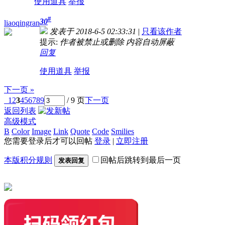
使用道具
举报
#
30
liaoqingran
发表于 2018-6-5 02:33:31
|
只看该作者
提示:
作者被禁止或删除 内容自动屏蔽
回复
使用道具
举报
下一页 »
1
2
3
4
5
6
7
8
9
/ 9 页
下一页
返回列表
高级模式
B
Color
Image
Link
Quote
Code
Smilies
您需要登录后才可以回帖
登录
|
立即注册
本版积分规则
回帖后跳转到最后一页
发表回复