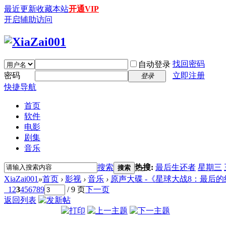
最近更新
收藏本站
开通VIP
开启辅助访问
找回密码
自动登录
密码
立即注册
登录
快捷导航
首页
软件
电影
剧集
音乐
搜索
热搜:
最后生还者
星期三
搜索
XiaZai001
»
首页
›
影视
›
音乐
›
原声大碟 -《星球大战8：最后的绝地武士》
1
2
3
4
5
6
7
8
9
/ 9 页
下一页
返回列表