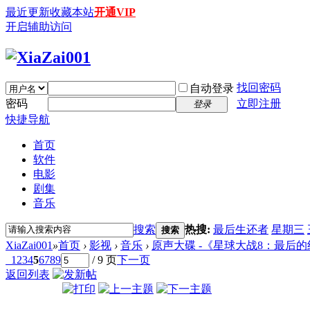
最近更新
收藏本站
开通VIP
开启辅助访问
找回密码
自动登录
密码
立即注册
登录
快捷导航
首页
软件
电影
剧集
音乐
搜索
热搜:
最后生还者
星期三
搜索
XiaZai001
»
首页
›
影视
›
音乐
›
原声大碟 -《星球大战8：最后的绝地武士》
1
2
3
4
5
6
7
8
9
/ 9 页
下一页
返回列表