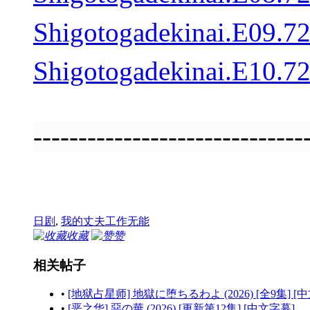
Shigotogadekinai.E0
Shigotogadekinai.E1
------------------------------
日剧
,
我的丈夫工作无能
收藏
赞
相关帖子
•
[地狱占星师] 地獄に堕ちるわよ (2026) [全9集] [
•
[恶之华] 惡の華 (2026) [更新第12集] [中文字幕]