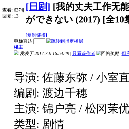
[日剧]
[我的丈夫工作无能
查看:
6374
|
回复:
13
ができない (2017) [全10
[复制链接]
电梯直达
楼主
发表于 2017-7-9 16:54:49
|
只看该作者
|
倒
导演: 佐藤东弥 / 小室
编剧: 渡边千穗
主演: 锦户亮 / 松冈茉优 
类型: 剧情