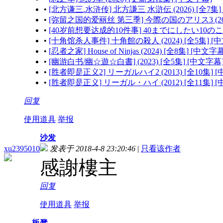
•
[北方谦三.水浒传] 北方謙三 水滸伝 (2026) [全7集]
•
[弥留之国的爱丽丝 第三季] 今際の国のアリス3 (2025
•
[40岁前想要达成的10件事] 40までにしたい10のこと 
•
[十角馆杀人事件] 十角館の殺人 (2024) [全5集] [
•
[忍者之家] House of Ninjas (2024) [全8集] [中文字
•
[幽游白书/幽☆遊☆白書] (2023) [全5集] [中文字幕
•
[胜者即是正义2] リーガルハイ2 (2013) [全10集] 
•
[胜者即是正义] リーガル・ハイ (2012) [全11集] 
回复
使用道具
举报
沙发
xu2395010
发表于 2018-4-8 23:20:46
|
只看该作者
感謝樓主
回复
使用道具
举报
板凳