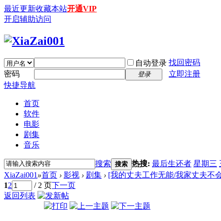
最近更新
收藏本站
开通VIP
开启辅助访问
找回密码
自动登录
密码
立即注册
登录
快捷导航
首页
软件
电影
剧集
音乐
搜索
热搜:
最后生还者
星期三
搜索
XiaZai001
»
首页
›
影视
›
剧集
›
[我的丈夫工作无能/我家丈夫不会工
1
2
/ 2 页
下一页
返回列表