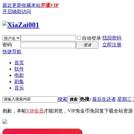
最近更新
收藏本站
开通VIP
开启辅助访问
找回密码
自动登录
密码
立即注册
登录
快捷导航
首页
软件
电影
剧集
音乐
搜索
热搜:
最后生还者
星期三
搜索
抱歉，本帖
VIP会员
才能浏览，VIP免金币免回复下载全站资源