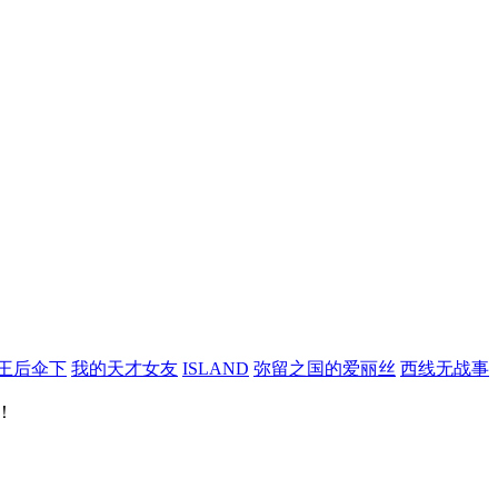
王后伞下
我的天才女友
ISLAND
弥留之国的爱丽丝
西线无战事
！