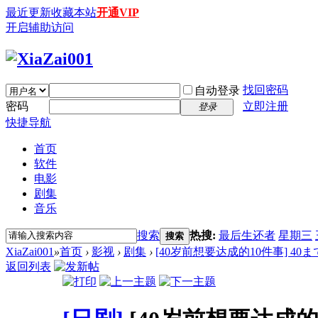
最近更新
收藏本站
开通VIP
开启辅助访问
找回密码
自动登录
密码
立即注册
登录
快捷导航
首页
软件
电影
剧集
音乐
搜索
热搜:
最后生还者
星期三
搜索
XiaZai001
»
首页
›
影视
›
剧集
›
[40岁前想要达成的10件事] 40まで
返回列表