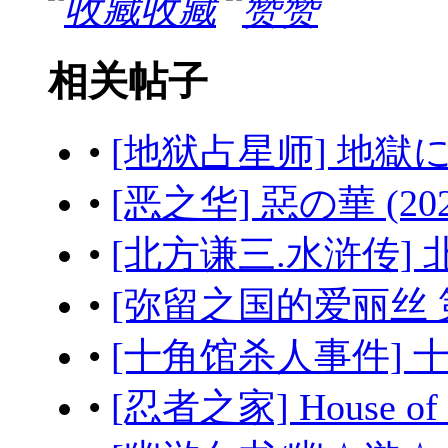
收藏
赞
相关帖子
•
[地狱占星师] 地獄に堕
•
[恶之华] 惡の華 (20
•
[北方谦三.水浒传] 北
•
[弥留之国的爱丽丝 第三
•
[十角馆杀人事件] 十角
•
[忍者之家] House of 