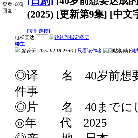
[日剧]
[40岁前想要达成的
查看:
605
|
回复:
1
(2025) [更新第9集] [中文
[复制链接]
电梯直达
楼主
发表于 2025-9-2 18:25:01
|
只看该作者
|
倒
◎译 名 40岁前想要达成的10
件事
◎片 名 40までに
◎年 代 2025