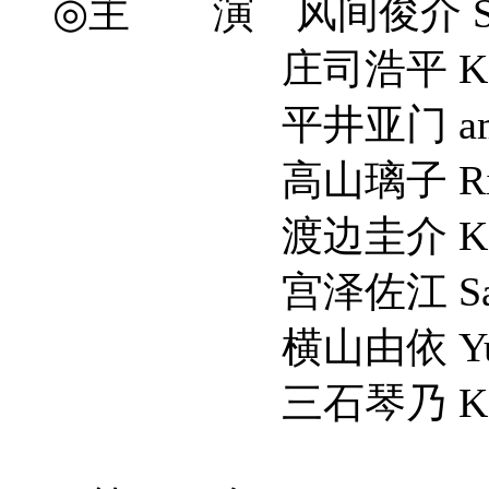
◎主 演 风间俊介 Shun
庄司浩平 Kohei 
平井亚门 amon h
高山璃子 Riko T
渡边圭介 Keisuke
宫泽佐江 Sae Mi
横山由依 Yui Yo
三石琴乃 Kotono M