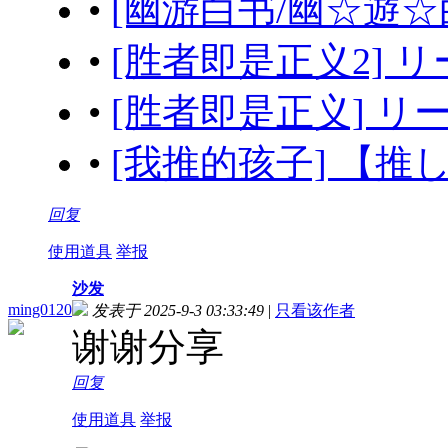
•
[幽游白书/幽☆遊☆白書]
•
[胜者即是正义2] リーガ
•
[胜者即是正义] リーガ
•
[我推的孩子] 【推しの
回复
使用道具
举报
沙发
ming0120
发表于 2025-9-3 03:33:49
|
只看该作者
谢谢分享
回复
使用道具
举报