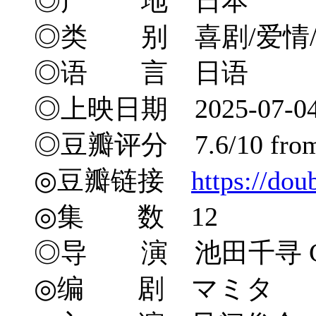
◎产 地 日本
◎类 别 喜剧/爱情
◎语 言 日语
◎上映日期 2025-07-0
◎豆瓣评分 7.6/10 from 1
◎豆瓣链接
https://do
◎集 数 12
◎导 演 池田千寻 Chihi
◎编 剧 マミタ