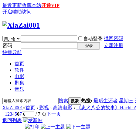
最近更新
收藏本站
开通VIP
开启辅助访问
找回密码
自动登录
密码
立即注册
登录
快捷导航
首页
软件
电影
剧集
音乐
搜索
热搜:
最后生还者
星期三
搜索
XiaZai001
»
首页
›
影视
›
高清电影
›
《忠犬八公的故事》Hachi: A Dog's
1
2
3
4
5
6
7
/ 7 页
下一页
返回列表