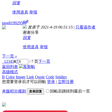
回复
使用道具
举报
#
60
tang8199295
发表于 2021-4-19 06:51:15
|
只看该作者
谢谢分享
回复
使用道具
举报
下一页 »
1
2
3
4
5
6
7
/ 7 页
下一页
返回列表
高级模式
B
Color
Image
Link
Quote
Code
Smilies
您需要登录后才可以回帖
登录
|
立即注册
本版积分规则
回帖后跳转到最后一页
发表回复