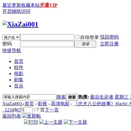
最近更新
收藏本站
开通VIP
开启辅助访问
找回密码
自动登录
密码
立即注册
登录
快捷导航
首页
软件
电影
剧集
音乐
搜索
热搜:
最后生还者
星期三
搜索
XiaZai001
»
首页
›
影视
›
高清电影
›
《忠犬八公的故事》Hachi: A Dog's
1
2
3
4
5
6
7
/ 7 页
下一页
返回列表