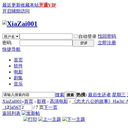
最近更新
收藏本站
开通VIP
开启辅助访问
找回密码
自动登录
密码
立即注册
登录
快捷导航
首页
软件
电影
剧集
音乐
搜索
热搜:
最后生还者
星期三
搜索
XiaZai001
»
首页
›
影视
›
高清电影
›
《忠犬八公的故事》Hachi: A Dog's
1
2
3
4
5
6
7
/ 7 页
下一页
返回列表