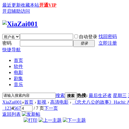
最近更新
收藏本站
开通VIP
开启辅助访问
找回密码
自动登录
密码
立即注册
登录
快捷导航
首页
软件
电影
剧集
音乐
搜索
热搜:
最后生还者
星期三
搜索
XiaZai001
»
首页
›
影视
›
高清电影
›
《忠犬八公的故事》Hachi: A Dog's
1
2
3
4
5
6
7
/ 7 页
下一页
返回列表