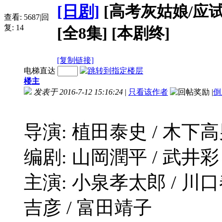
[日剧]
[高考灰姑娘/应试
查看:
5687
|
回
复:
14
[全8集] [本剧终]
[复制链接]
电梯直达
楼主
发表于 2016-7-12 15:16:24
|
只看该作者
|
倒
导演: 植田泰史 / 木下
编剧: 山岡潤平 / 武井彩
主演: 小泉孝太郎 / 川口春
吉彦 / 富田靖子