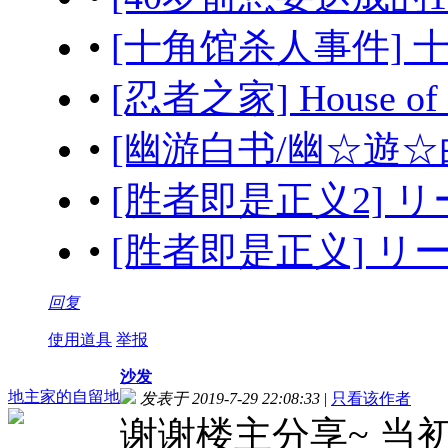
•
[十角馆杀人事件] 十角
•
[忍者之家] House of 
•
[幽游白书/幽☆遊☆白書]
•
[胜者即是正义2] リーガ
•
[胜者即是正义] リーガ
回复
使用道具
举报
沙发
地主家的自留地
发表于 2019-7-29 22:08:33
|
只看该作者
谢谢楼主分享~ 当