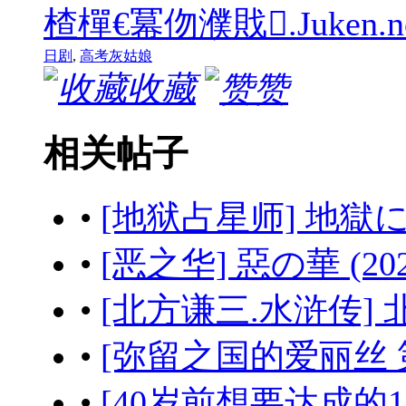
楂樿€冪伆濮戝.Juken.no.Cin
日剧
,
高考灰姑娘
收藏
赞
相关帖子
•
[地狱占星师] 地獄に堕
•
[恶之华] 惡の華 (20
•
[北方谦三.水浒传] 北
•
[弥留之国的爱丽丝 第三
•
[40岁前想要达成的10