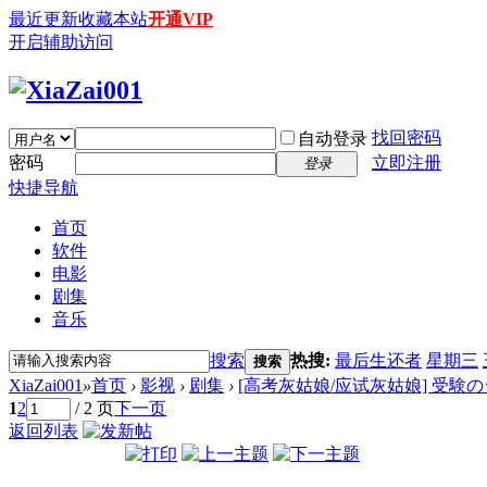
最近更新
收藏本站
开通VIP
开启辅助访问
找回密码
自动登录
密码
立即注册
登录
快捷导航
首页
软件
电影
剧集
音乐
搜索
热搜:
最后生还者
星期三
搜索
XiaZai001
»
首页
›
影视
›
剧集
›
[高考灰姑娘/应试灰姑娘] 受験のシンデレ
1
2
/ 2 页
下一页
返回列表