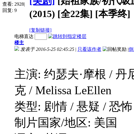
[美剧]
[始祖家族/初代吸血鬼 第
查看:
2928
|
回复:
9
(2015) [全22集] [本季终]
[复制链接]
电梯直达
楼主
发表于 2016-5-25 02:45:25
|
只看该作者
|
倒
主演: 约瑟夫·摩根 / 丹
克 / Melissa LeEllen
类型: 剧情 / 悬疑 / 恐怖
制片国家/地区: 美国