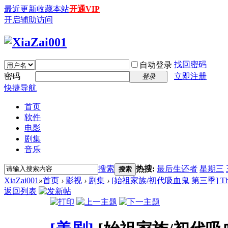
最近更新
收藏本站
开通VIP
开启辅助访问
找回密码
自动登录
密码
立即注册
登录
快捷导航
首页
软件
电影
剧集
音乐
搜索
热搜:
最后生还者
星期三
搜索
XiaZai001
»
首页
›
影视
›
剧集
›
[始祖家族/初代吸血鬼 第三季] The Origi
返回列表