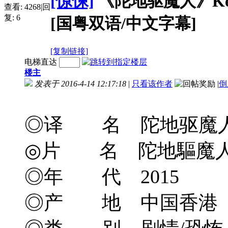
[惊悚]
《陀地驱魔人》Keeper 
查看:
4268
|
回
复:
6
[国粤双语/中文字幕]
[复制链接]
电梯直达
楼主
发表于 2016-4-14 12:17:18
|
只看该作者
|
倒
◎译 名 陀地驱魔人/鬼泣/K
◎片 名 陀地驅魔
◎年 代 2015
◎产 地 中国香港