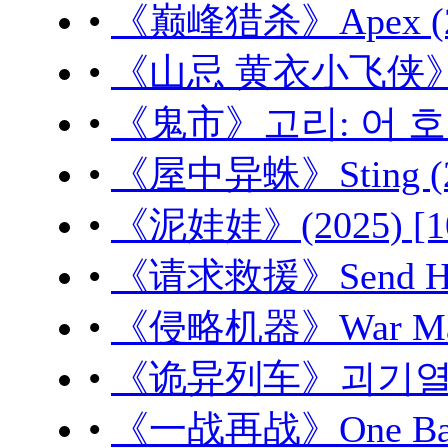
•
《巅峰猎杀》Apex (20
•
《山忌 黄衣小飞侠》山忌
•
《鬼市》고리: 어 호러 
•
《屋中异蛛》Sting (20
•
《泥娃娃》(2025) [1
•
《请求救援》Send Help
•
《侵略机器》War Machi
•
《诡异列车》괴기열차 (2
•
《一战再战》One Battle