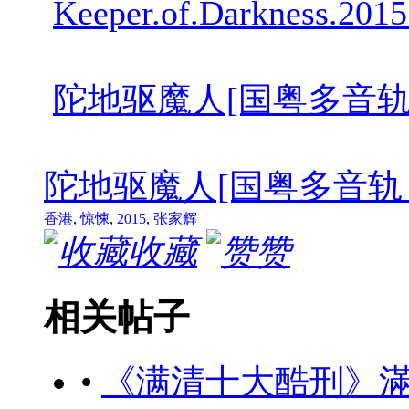
Keeper.of.Darkness.2015
陀地驱魔人[国粤多音轨 简繁英字幕]
陀地驱魔人[国粤多音轨 简繁英字幕].
香港
,
惊悚
,
2015
,
张家辉
收藏
赞
相关帖子
•
《满清十大酷刑》滿清十大