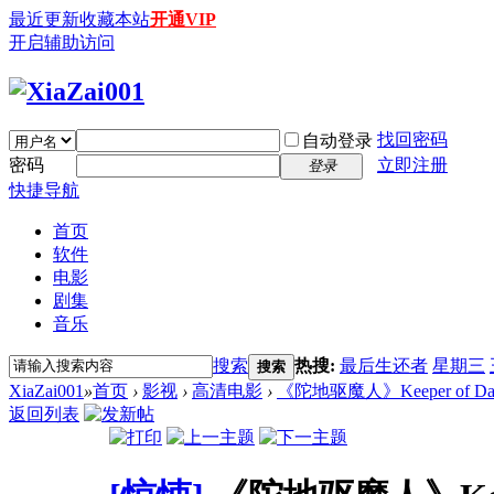
最近更新
收藏本站
开通VIP
开启辅助访问
找回密码
自动登录
密码
立即注册
登录
快捷导航
首页
软件
电影
剧集
音乐
搜索
热搜:
最后生还者
星期三
搜索
XiaZai001
»
首页
›
影视
›
高清电影
›
《陀地驱魔人》Keeper of Darknes
返回列表