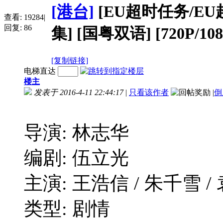
[港台]
[EU超时任务/EU超時任
查看:
19284
|
回复:
86
集] [国粤双语] [720P/108
[复制链接]
电梯直达
楼主
发表于 2016-4-11 22:44:17
|
只看该作者
|
倒
导演: 林志华
编剧: 伍立光
主演: 王浩信 / 朱千雪 /
类型: 剧情