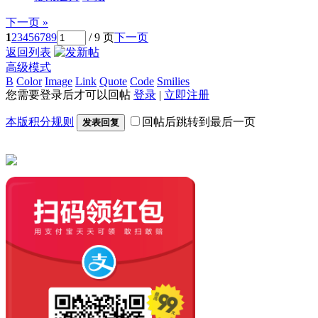
下一页 »
1
2
3
4
5
6
7
8
9
/ 9 页
下一页
返回列表
高级模式
B
Color
Image
Link
Quote
Code
Smilies
您需要登录后才可以回帖
登录
|
立即注册
本版积分规则
回帖后跳转到最后一页
发表回复