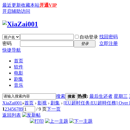
最近更新
收藏本站
开通VIP
开启辅助访问
找回密码
自动登录
密码
立即注册
登录
快捷导航
首页
软件
电影
剧集
音乐
搜索
热搜:
最后生还者
星期三
搜索
XiaZai001
»
首页
›
影视
›
剧集
›
[EU超时任务/EU超時任務] Over Run 
1
2
3
4
5
6
7
8
9
/ 9 页
下一页
返回列表