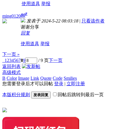
使用道具
举报
#
80
ming0120
发表于 2024-5-22 08:03:18
|
只看该作者
谢谢分享
回复
使用道具
举报
下一页 »
1
2
3
4
5
6
7
8
9
/ 9 页
下一页
返回列表
高级模式
B
Color
Image
Link
Quote
Code
Smilies
您需要登录后才可以回帖
登录
|
立即注册
本版积分规则
回帖后跳转到最后一页
发表回复