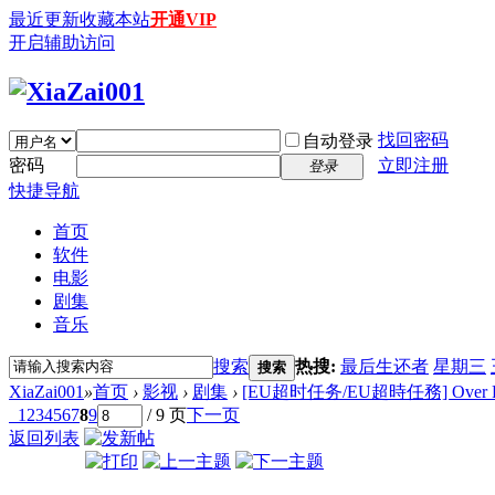
最近更新
收藏本站
开通VIP
开启辅助访问
找回密码
自动登录
密码
立即注册
登录
快捷导航
首页
软件
电影
剧集
音乐
搜索
热搜:
最后生还者
星期三
搜索
XiaZai001
»
首页
›
影视
›
剧集
›
[EU超时任务/EU超時任務] Over Run 
1
2
3
4
5
6
7
8
9
/ 9 页
下一页
返回列表