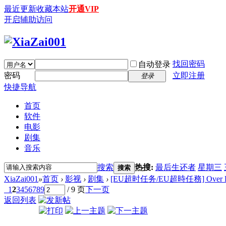
最近更新
收藏本站
开通VIP
开启辅助访问
找回密码
自动登录
密码
立即注册
登录
快捷导航
首页
软件
电影
剧集
音乐
搜索
热搜:
最后生还者
星期三
搜索
XiaZai001
»
首页
›
影视
›
剧集
›
[EU超时任务/EU超時任務] Over Run 
1
2
3
4
5
6
7
8
9
/ 9 页
下一页
返回列表