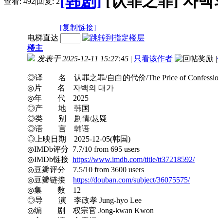
[韩剧]
[认罪之罪] 자백의 
查看:
492
|
回复:
2
[复制链接]
电梯直达
楼主
发表于 2025-12-11 15:27:45
|
只看该作者
|
◎译 名 认罪之罪/自白的代价/The Price of Confessio
◎片 名 자백의 대가
◎年 代 2025
◎产 地 韩国
◎类 别 剧情/悬疑
◎语 言 韩语
◎上映日期 2025-12-05(韩国)
◎IMDb评分 7.7/10 from 695 users
◎IMDb链接
https://www.imdb.com/title/tt37218592/
◎豆瓣评分 7.5/10 from 3600 users
◎豆瓣链接
https://douban.com/subject/36075575/
◎集 数 12
◎导 演 李政孝 Jung-hyo Lee
◎编 剧 权宗官 Jong-kwan Kwon