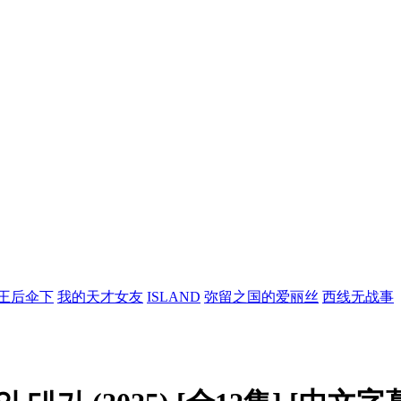
王后伞下
我的天才女友
ISLAND
弥留之国的爱丽丝
西线无战事