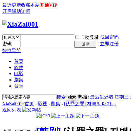
最近更新
收藏本站
开通VIP
开启辅助访问
找回密码
自动登录
密码
立即注册
登录
快捷导航
首页
软件
电影
剧集
音乐
搜索
热搜:
最后生还者
星期三
搜索
XiaZai001
»
首页
›
影视
›
剧集
›
[认罪之罪] 자백의 대가 ...
返回列表