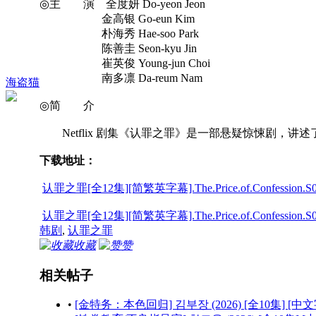
◎主 演 全度妍 Do-yeon Jeon
金高银 Go-eun Kim
朴海秀 Hae-soo Park
陈善圭 Seon-kyu Jin
崔英俊 Young-jun Choi
南多凛 Da-reum Nam
海盗猫
◎简 介
Netflix 剧集《认罪之罪》是一部悬疑惊悚剧，
下载地址：
认罪之罪[全12集][简繁英字幕].The.Price.of.Confession.S01.10
认罪之罪[全12集][简繁英字幕].The.Price.of.Confession.S01.2
韩剧
,
认罪之罪
收藏
赞
相关帖子
•
[金特务：本色回归] 김부장 (2026) [全10集] [中