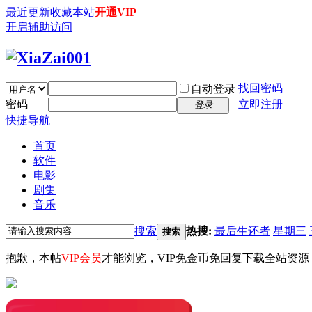
最近更新
收藏本站
开通VIP
开启辅助访问
找回密码
自动登录
密码
立即注册
登录
快捷导航
首页
软件
电影
剧集
音乐
搜索
热搜:
最后生还者
星期三
搜索
抱歉，本帖
VIP会员
才能浏览，VIP免金币免回复下载全站资源