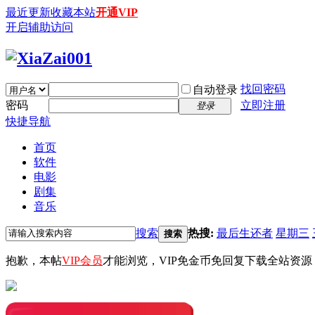
最近更新
收藏本站
开通VIP
开启辅助访问
找回密码
自动登录
密码
立即注册
登录
快捷导航
首页
软件
电影
剧集
音乐
搜索
热搜:
最后生还者
星期三
搜索
抱歉，本帖
VIP会员
才能浏览，VIP免金币免回复下载全站资源