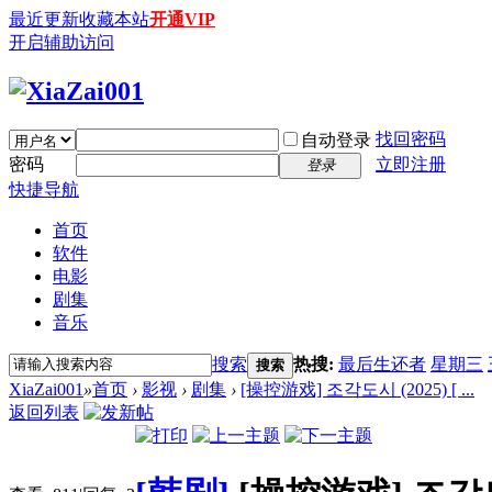
最近更新
收藏本站
开通VIP
开启辅助访问
找回密码
自动登录
密码
立即注册
登录
快捷导航
首页
软件
电影
剧集
音乐
搜索
热搜:
最后生还者
星期三
搜索
XiaZai001
»
首页
›
影视
›
剧集
›
[操控游戏] 조각도시 (2025) [ ...
返回列表