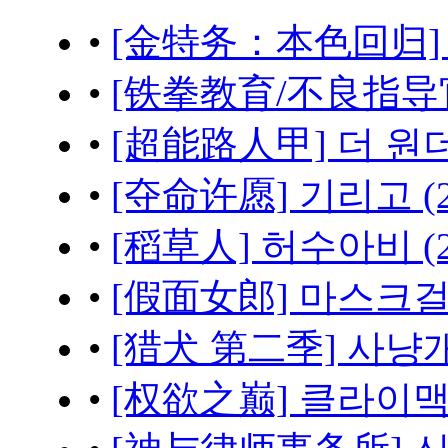
•
[金特务：本色回归] 김부
•
[铁拳教育/不良指导官] 
•
[超能路人甲] 더 원더풀
•
[夺命许愿] 기리고 (2
•
[稻草人] 허수아비 (2
•
[假面女郎] 마스크걸 (
•
[猎犬 第二季] 사냥개들
•
[权欲之巅] 클라이맥스 