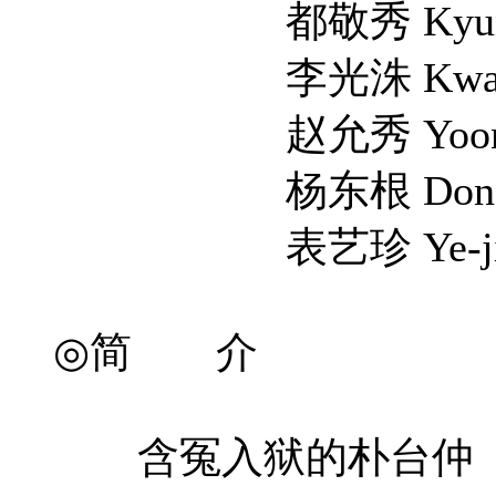
都敬秀 Kyung-s
李光洙 Kwang-s
赵允秀 Yoon-so
杨东根 Dong-geu
表艺珍 Ye-jin 
◎简 介
含冤入狱的朴台仲（池