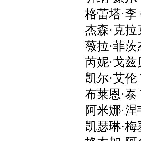
格蕾塔·李 Gret
杰森·克拉克 Jaso
薇拉·菲茨杰拉德 Wil
芮妮·戈兹贝里 Rene
凯尔·艾伦 Kyle 
布莱恩·泰 Bria
阿米娜·涅韦斯 Ami
凯瑟琳·梅塞尔 Cath