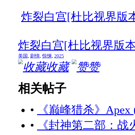
炸裂白宫[杜比视界版本][简繁英字幕
炸裂白宫[杜比视界版本][简繁英字幕
美国
,
剧情
,
惊悚
,
2025
收藏
赞
相关帖子
•
《巅峰猎杀》Apex (20
•
《封神第二部：战火西岐》