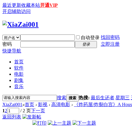
最近更新
收藏本站
开通VIP
开启辅助访问
找回密码
自动登录
密码
立即注册
登录
快捷导航
首页
软件
电影
剧集
音乐
搜索
热搜:
最后生还者
星期三
搜索
XiaZai001
»
首页
›
影视
›
高清电影
›
《炸药屋/炸裂白宫》A House of Dy
1
2
/ 2 页
下一页
返回列表