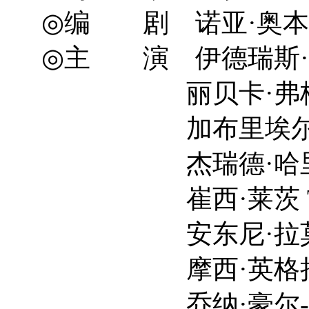
◎编 剧 诺亚·奥本海姆 N
◎主 演 伊德瑞斯·艾尔巴 
丽贝卡·弗格森 Rebe
加布里埃尔·巴索 Ga
杰瑞德·哈里斯 Jar
崔西·莱茨 Tracy
安东尼·拉莫斯 Ant
摩西·英格拉姆 Mos
乔纳·豪尔-金 Jonah