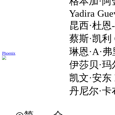
格本加·阿金纳格贝 Gb
Yadira Guevara-Pr
昆西·杜恩-巴克 Qui
蔡斯·凯利 Chanc
琳恩·A·弗里德曼 Ly
Phoenix
伊莎贝·玛尔 Izab
凯文·安东 Kevin
丹尼尔·卡布勒 Dani