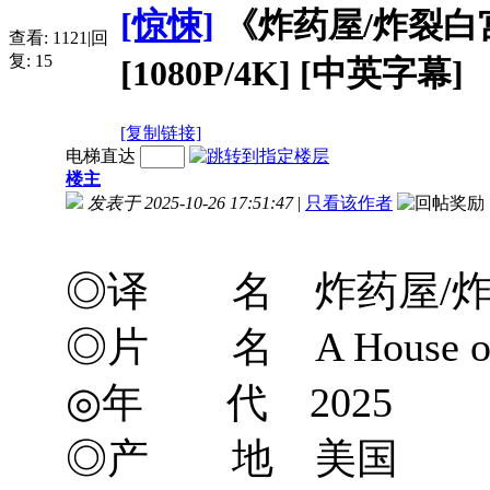
[惊悚]
《炸药屋/炸裂白宫》A 
查看:
1121
|
回
复:
15
[1080P/4K] [中英字幕]
[复制链接]
电梯直达
楼主
发表于 2025-10-26 17:51:47
|
只看该作者
◎译 名 炸药屋/
◎片 名 A House of 
◎年 代 2025
◎产 地 美国