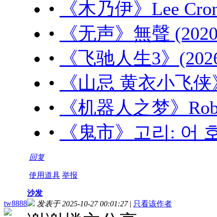
•
《木乃伊》Lee Cronin
•
《无声》無聲 (2020)
•
《飞驰人生3》(2026)
•
《山忌 黄衣小飞侠》山忌
•
《机器人之梦》Robot D
•
《鬼市》고리: 어 호러 
回复
使用道具
举报
沙发
tw8888
发表于 2025-10-27 00:01:27
|
只看该作者