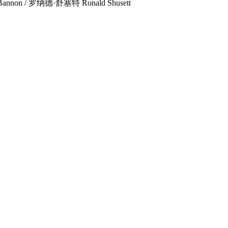
on / 罗纳德·舒塞特 Ronald Shusett