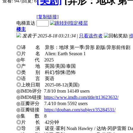
[美剧]
[异形：地球 第一季] 
查看:
947
|
回复:
6
[复制链接]
电梯直达
楼主
发表于 2025-8-18 03:21:34
|
只看该作者
|
◎译 名 异形：地球 第一季/异形 剧版/异形前传剧
◎片 名 Alien: Earth Season 1
◎年 代 2025
◎产 地 英国/美国/泰国
◎类 别 科幻/惊悚/恐怖
◎语 言 英语
◎上映日期 2025-08-12(美国)
◎IMDb评分 7.8/10 from 14149 users
◎IMDb链接
https://www.imdb.com/title/tt13623632/
◎豆瓣评分 7.4/10 from 5592 users
◎豆瓣链接
https://douban.com/subject/35284531/
◎集 数 8
◎片 长 42分钟
◎导 演 诺亚·霍利 Noah Hawley / 达纳·冈萨雷斯 Dana 