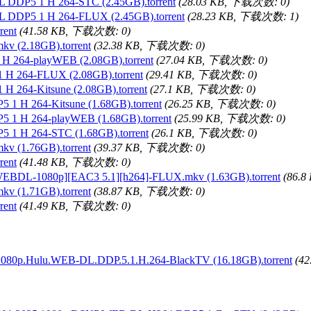
 DDP5 1 H 264-STC (2.45GB).torrent
(28.03 KB, 下载次数: 0)
L DDP5 1 H 264-FLUX (2.45GB).torrent
(28.23 KB, 下载次数: 1)
rent
(41.58 KB, 下载次数: 0)
v (2.18GB).torrent
(32.38 KB, 下载次数: 0)
H 264-playWEB (2.08GB).torrent
(27.04 KB, 下载次数: 0)
 H 264-FLUX (2.08GB).torrent
(29.41 KB, 下载次数: 0)
 264-Kitsune (2.08GB).torrent
(27.1 KB, 下载次数: 0)
1 H 264-Kitsune (1.68GB).torrent
(26.25 KB, 下载次数: 0)
 1 H 264-playWEB (1.68GB).torrent
(25.99 KB, 下载次数: 0)
 1 H 264-STC (1.68GB).torrent
(26.1 KB, 下载次数: 0)
v (1.76GB).torrent
(39.37 KB, 下载次数: 0)
rent
(41.48 KB, 下载次数: 0)
P WEBDL-1080p][EAC3 5.1][h264]-FLUX.mkv (1.63GB).torrent
(86.
v (1.71GB).torrent
(38.87 KB, 下载次数: 0)
rent
(41.49 KB, 下载次数: 0)
ulu.WEB-DL.DDP.5.1.H.264-BlackTV (16.18GB).torrent
(4