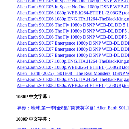
Alien Earth S01E05 In Space No One 1080p DSNP WEB-DL
Alien Earth S01E05 In Space No One 1080p DSNP WEB-D
Alien.Earth.S01E06.1080p.WEB.h264-ETHEL (2.08GB).tor
Alien.Earth.S01E06.1080p.ENG.ITA.H264-TheBlackKing.mk
Alien Earth S01E06 The Fly 1080p DSNP WEB-DL DD 5 1 
Alien Earth S01E06 The Fly 1080p DSNP WEB-DL DDP5 1
Alien Earth S01E06 The Fly 1080p DSNP WEB-DL DDP5 1 H
Alien Earth S01E07 Emergence 1080p DSNP WEB-DL DDP5 
Alien Earth S01E07 Emergence 1080p DSNP WEB-DL DDP5
Alien Earth S01E07 Emergence 1080p DSNP WEB-DL DDP5
Alien.Earth.S01E07.1080p.ENG.ITA.H264-TheBlackKing.mk
Alien.Earth.S01E07.1080p.WEB.h264-ETHEL (1.68GB).tor
Alien - Earth (2025) - S01E08 - The Real Monsters [DSN
Alien.Earth.S01E08.1080p.ENG.ITA.H264-TheBlackKing.mk
Alien.Earth.S01E08.1080p.WEB.h264-ETHEL (1.63GB).tor
1080P 中文字幕：
异形：地球.第一季[全8集][简繁英字幕].Alien.Earth.S01.1080p.H
1080P 中文字幕：