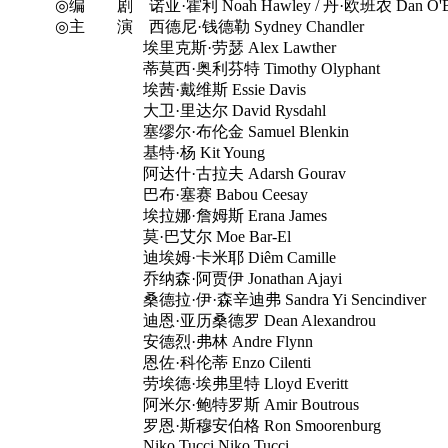
◎编 剧 诺亚·霍利 Noah Hawley / 丹·欧班农 Dan O'Bann
◎主 演 西德尼·钱德勒 Sydney Chandler
埃里克斯·劳瑟 Alex Lawther
蒂莫西·奥利芬特 Timothy Olyphant
埃茜·戴维斯 Essie Davis
大卫·里达尔 David Rysdahl
塞缪尔·布伦金 Samuel Blenkin
基特·杨 Kit Young
阿达什·古拉夫 Adarsh Gourav
巴布·塞赛 Babou Ceesay
埃拉娜·詹姆斯 Erana James
莫·巴艾尔 Moe Bar-El
迪埃姆·卡米耶 Diêm Camille
乔纳森·阿贾伊 Jonathan Ajayi
桑德拉·伊·森辛迪弗 Sandra Yi Sencindiver
迪恩·亚历桑德罗 Dean Alexandrou
安德烈·弗林 Andre Flynn
恩佐·科伦蒂 Enzo Cilenti
劳埃德·埃弗里特 Lloyd Everitt
阿米尔·鲍特罗斯 Amir Boutrous
罗恩·斯穆安伯格 Ron Smoorenburg
Niko Tucci Niko Tucci