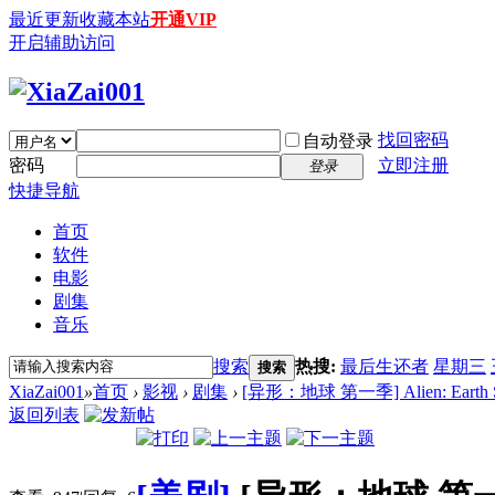
最近更新
收藏本站
开通VIP
开启辅助访问
找回密码
自动登录
密码
立即注册
登录
快捷导航
首页
软件
电影
剧集
音乐
搜索
热搜:
最后生还者
星期三
搜索
XiaZai001
»
首页
›
影视
›
剧集
›
[异形：地球 第一季] Alien: Earth Seas
返回列表