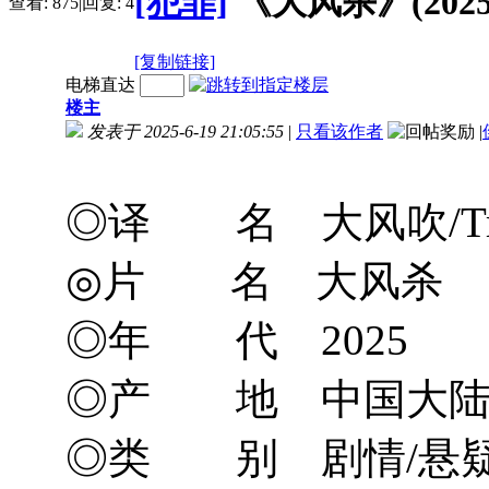
[犯罪]
《大风杀》(2025)
查看:
875
|
回复:
4
[复制链接]
电梯直达
楼主
发表于 2025-6-19 21:05:55
|
只看该作者
|
◎译 名 大风吹/Tra
◎片 名 大风杀
◎年 代 2025
◎产 地 中国大
◎类 别 剧情/悬疑