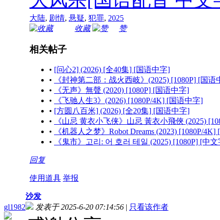
大陆
,
剧情
,
悬疑
,
犯罪
,
2025
收藏
赞
相关帖子
•
[问心2] (2026) [全40集] [国语中字]
•
《封神第二部：战火西岐》(2025) [1080P] [国语
•
《无声》無聲 (2020) [1080P] [国语中字]
•
《飞驰人生3》(2026) [1080P/4K] [国语中字]
•
[方圆八百米] (2026) [全20集] [国语中字]
•
《山忌 黄衣小飞侠》山忌 黃衣小飛俠 (2025) [108
•
《机器人之梦》Robot Dreams (2023) [1080P/4K]
•
《鬼市》고리: 어 호러 테일 (2025) [1080P] [中
回复
使用道具
举报
沙发
gl1982
发表于 2025-6-20 07:14:56
|
只看该作者