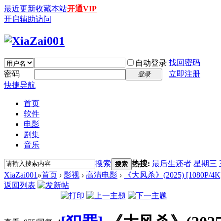
最近更新
收藏本站
开通VIP
开启辅助访问
找回密码
自动登录
密码
立即注册
登录
快捷导航
首页
软件
电影
剧集
音乐
搜索
热搜:
最后生还者
星期三
搜索
XiaZai001
»
首页
›
影视
›
高清电影
›
《大风杀》(2025) [1080P/4
返回列表