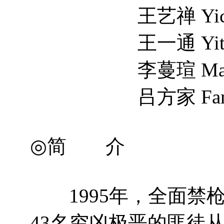
王艺禅 Yichan
王一通 Yitong
李蔓瑄 Manxua
吕方家 Fangji
◎简 介
1995年，全面禁枪
43名穷凶极恶的匪徒