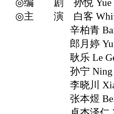
◎编 剧 孙悦 Yue Sun
◎主 演 白客 White
辛柏青 Baiqin
郎月婷 Yueting
耿乐 Le Ge
孙宁 Ning S
李晓川 Xiaochu
张本煜 Benyu 
卓杰泽仁 Zeren 