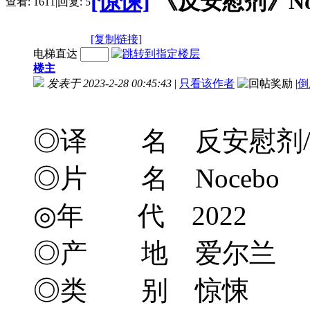
[惊悚]
《反安慰剂》Noceb
查看:
1611
|
回复:
5
[复制链接]
电梯直达
楼主
发表于 2023-2-28 00:45:43
|
只看该作者
|
倒
◎译 名 反安慰剂/全
◎片 名 Nocebo
◎年 代 2022
◎产 地 爱尔兰
◎类 别 惊悚