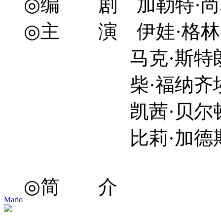
◎编 剧 加勒特·尚利 Gar
◎主 演 伊娃·格林 Ev
马克·斯特朗 Mark
柴·福纳齐埃 Chai 
凯茜·贝尔顿 Cath
比莉·加德斯登 Bill
◎简 介
Mario