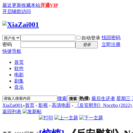
最近更新
收藏本站
开通VIP
开启辅助访问
找回密码
自动登录
密码
立即注册
登录
快捷导航
首页
软件
电影
剧集
音乐
搜索
热搜:
最后生还者
星期三
搜索
XiaZai001
»
首页
›
影视
›
高清电影
›
《反安慰剂》Nocebo (2022) [
返回列表