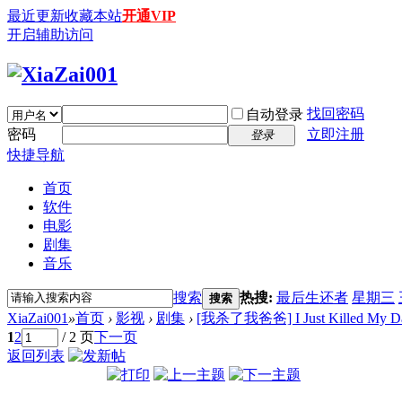
最近更新
收藏本站
开通VIP
开启辅助访问
找回密码
自动登录
密码
立即注册
登录
快捷导航
首页
软件
电影
剧集
音乐
搜索
热搜:
最后生还者
星期三
搜索
XiaZai001
»
首页
›
影视
›
剧集
›
[我杀了我爸爸] I Just Killed My Dad
1
2
/ 2 页
下一页
返回列表