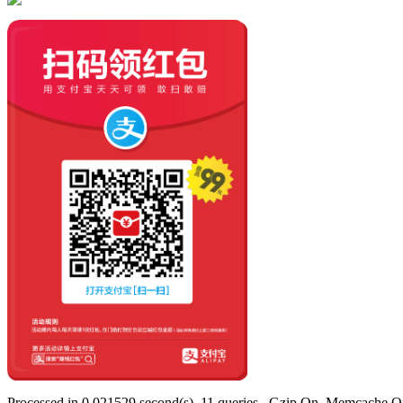
Processed in 0.021529 second(s), 11 queries , Gzip On, Memcache O