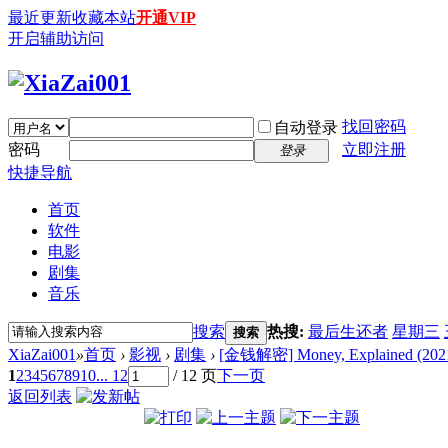
最近更新
收藏本站
开通VIP
开启辅助访问
找回密码
自动登录
密码
立即注册
登录
快捷导航
首页
软件
电影
剧集
音乐
搜索
热搜:
最后生还者
星期三
搜索
XiaZai001
»
首页
›
影视
›
剧集
›
[金钱解密] Money, Explained (20
1
2
3
4
5
6
7
8
9
10
... 12
/ 12 页
下一页
返回列表