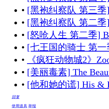
•
[黑袍纠察队 第三季] The
•
[黑袍纠察队 第二季] The
•
[怒呛人生 第二季] Beef
•
[七王国的骑士 第一季] A K
•
《疯狂动物城2》Zootopi
•
[美丽毒素] The Beau
•
[他和她的谎] His & H
回复
使用道具
举报