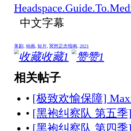
Headspace.Guide.To.Med
中文字幕
美剧
,
动画
,
短片
,
冥想正念指南
,
2021
收藏
1
赞
1
相关帖子
•
[极致欢愉保障] Maximum
•
[黑袍纠察队 第五季] The
•
[黑袍纠察队 第四季] The