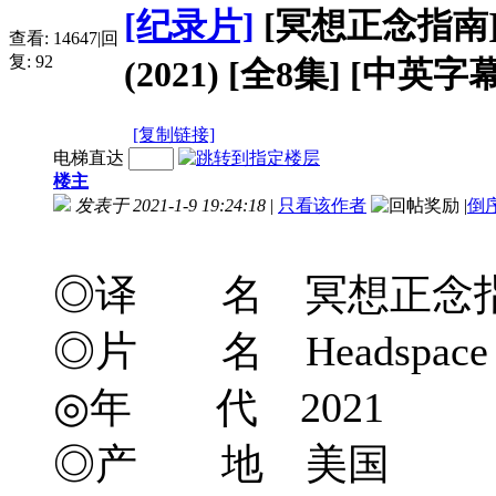
[纪录片]
[冥想正念指南] Hea
查看:
14647
|
回
复:
92
(2021) [全8集] [中英字幕
[复制链接]
电梯直达
楼主
发表于 2021-1-9 19:24:18
|
只看该作者
|
倒
◎译 名 冥想正念指南/H
◎片 名 Headspace Guid
◎年 代 2021
◎产 地 美国