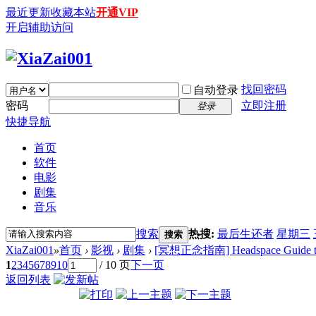
最近更新
收藏本站
开通VIP
开启辅助访问
找回密码
自动登录
密码
立即注册
登录
快捷导航
首页
软件
电影
剧集
音乐
搜索
热搜:
最后生还者
星期三
搜索
XiaZai001
»
首页
›
影视
›
剧集
›
[冥想正念指南] Headspace Guide to Me
1
2
3
4
5
6
7
8
9
10
/ 10 页
下一页
返回列表