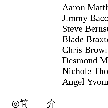
Aaron Matthew 
Jimmy Baco
Steve Bernste
Blade Braxto
Chris Brow
Desmond McIn
Nichole Thom
Angel Yvonn
◎简 介