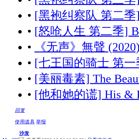
•
[黑袍纠察队 第二季] The
•
[怒呛人生 第二季] Beef
•
《无声》無聲 (2020) 
•
[七王国的骑士 第一季] A K
•
[美丽毒素] The Beau
•
[他和她的谎] His & H
回复
使用道具
举报
沙发