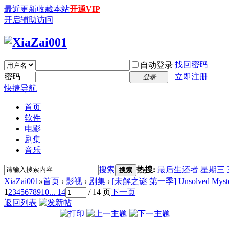
最近更新
收藏本站
开通VIP
开启辅助访问
找回密码
自动登录
密码
立即注册
登录
快捷导航
首页
软件
电影
剧集
音乐
搜索
热搜:
最后生还者
星期三
搜索
XiaZai001
»
首页
›
影视
›
剧集
›
[未解之谜 第一季] Unsolved Mysteries
1
2
3
4
5
6
7
8
9
10
... 14
/ 14 页
下一页
返回列表