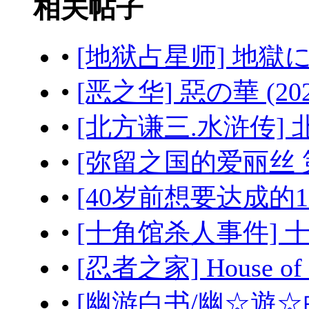
相关帖子
•
[地狱占星师] 地獄に堕
•
[恶之华] 惡の華 (20
•
[北方谦三.水浒传] 北
•
[弥留之国的爱丽丝 第三
•
[40岁前想要达成的10
•
[十角馆杀人事件] 十角
•
[忍者之家] House of 
•
[幽游白书/幽☆遊☆白書]