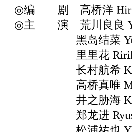
◎编 剧 高桥洋 Hiroshi T
◎主 演 荒川良良 YosiY
黑岛结菜 Yuina K
里里花 Ririk
长村航希 Koki O
高桥真唯 Mai Tak
井之胁海 Kai In
郑龙进 Ryushin
松浦祐也 Yûya M