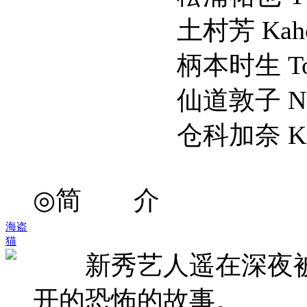
土村芳 Kaho Tsu
柄本时生 Tokio 
仙道敦子 Nobuko
仓科加奈 Kana Ku
◎简 介
海盗
猫
新秀艺人遥在深夜被家
开的恐怖的故事。