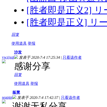
•
[胜者即是正义2] リーガ
•
[胜者即是正义] リーガ
回复
使用道具
举报
沙发
ywzjxqt
发表于 2020-7-4 17:25:34
|
只看该作者
感谢分享
回复
使用道具
举报
板凳
seapipi
发表于 2020-7-4 17:42:37
|
只看该作者
谢谢无私分享