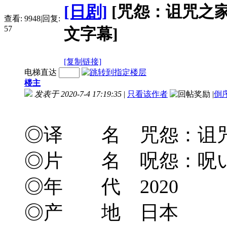
[日剧]
[咒怨：诅咒之家] 
查看:
9948
|
回复:
57
文字幕]
[复制链接]
电梯直达
楼主
发表于 2020-7-4 17:19:35
|
只看该作者
|
倒
◎译 名 咒怨：诅咒之家/JU
◎片 名 呪怨：呪
◎年 代 2020
◎产 地 日本