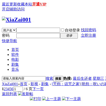
最近更新
收藏本站
开通VIP
开启辅助访问
找回密码
自动登录
密码
立即注册
登录
快捷导航
首页
软件
电影
剧集
音乐
搜索
热搜:
最后生还者
星期三
搜索
XiaZai001
»
首页
›
影视
›
剧集
›
[咒怨：诅咒之家] 呪怨：呪いの家 (202
1
2
3
4
5
6
/ 6 页
下一页
返回列表