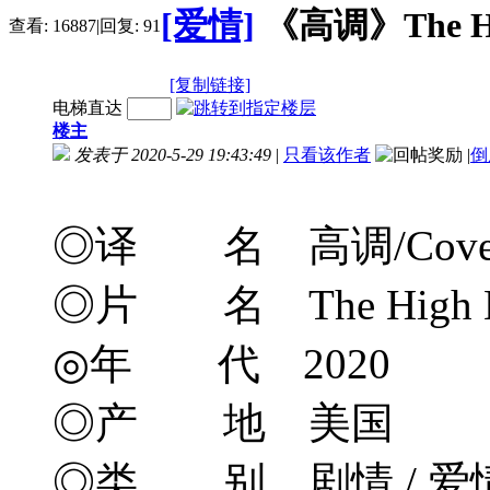
[爱情]
《高调》The High
查看:
16887
|
回复:
91
[复制链接]
电梯直达
楼主
发表于 2020-5-29 19:43:49
|
只看该作者
|
倒
◎译 名 高调/Cove
◎片 名 The High N
◎年 代 2020
◎产 地 美国
◎类 别 剧情 / 爱情