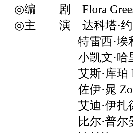
◎编 剧 Flora Gree
◎主 演 达科塔·约翰逊 D
特雷西·埃利斯·罗斯 Tr
小凯文·哈里森 Kelvi
艾斯·库珀 Ice 
佐伊·晁 Zoë C
艾迪·伊扎德 Eddie
比尔·普尔曼 Bill 