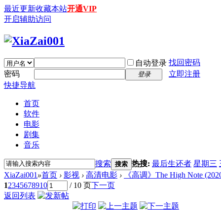
最近更新
收藏本站
开通VIP
开启辅助访问
找回密码
自动登录
密码
立即注册
登录
快捷导航
首页
软件
电影
剧集
音乐
搜索
热搜:
最后生还者
星期三
搜索
XiaZai001
»
首页
›
影视
›
高清电影
›
《高调》The High Note (2020)
1
2
3
4
5
6
7
8
9
10
/ 10 页
下一页
返回列表