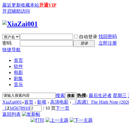
最近更新
收藏本站
开通VIP
开启辅助访问
找回密码
自动登录
密码
立即注册
登录
快捷导航
首页
软件
电影
剧集
音乐
搜索
热搜:
最后生还者
星期三
搜索
XiaZai001
»
首页
›
影视
›
高清电影
›
《高调》The High Note (2020)
1
2
3
4
5
6
7
8
9
10
/ 10 页
下一页
返回列表