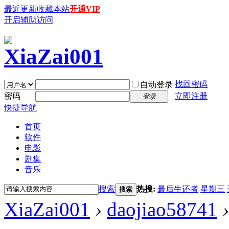
最近更新
收藏本站
开通VIP
开启辅助访问
找回密码
自动登录
密码
立即注册
登录
快捷导航
首页
软件
电影
剧集
音乐
搜索
热搜:
最后生还者
星期三
搜索
XiaZai001
›
daojiao58741
›