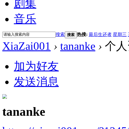
剧集
音乐
搜索
热搜:
最后生还者
星期三
搜索
XiaZai001
›
tananke
›
个人
加为好友
发送消息
tananke