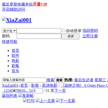
最近更新
收藏本站
开通VIP
开启辅助访问
找回密码
自动登录
密码
立即注册
登录
快捷导航
首页
软件
电影
剧集
音乐
搜索
热搜:
最后生还者
星期三
搜索
XiaZai001
»
首页
›
影视
›
高清电影
›
《寂静之地》A Quiet Place (201
1
2
3
4
5
6
7
8
9
10
... 51
/ 51 页
下一页
返回列表