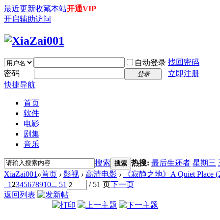
最近更新
收藏本站
开通VIP
开启辅助访问
找回密码
自动登录
密码
立即注册
登录
快捷导航
首页
软件
电影
剧集
音乐
搜索
热搜:
最后生还者
星期三
搜索
XiaZai001
»
首页
›
影视
›
高清电影
›
《寂静之地》A Quiet Place (201
1
2
3
4
5
6
7
8
9
10
... 51
/ 51 页
下一页
返回列表