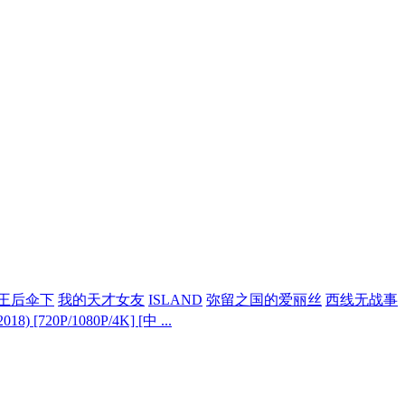
王后伞下
我的天才女友
ISLAND
弥留之国的爱丽丝
西线无战事
8) [720P/1080P/4K] [中 ...