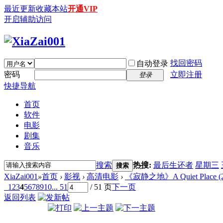
最近更新
收藏本站
开通VIP
开启辅助访问
找回密码
自动登录
密码
立即注册
登录
快捷导航
首页
软件
电影
剧集
音乐
搜索
热搜:
最后生还者
星期三
搜索
XiaZai001
»
首页
›
影视
›
高清电影
›
《寂静之地》A Quiet Place (201
1
2
3
4
5
6
7
8
9
10
... 51
/ 51 页
下一页
返回列表