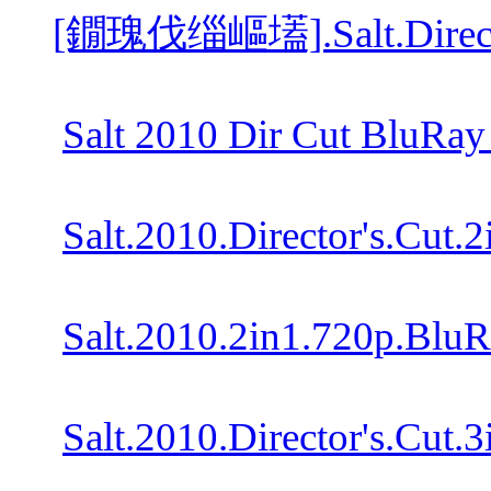
[鐗瑰伐缁嶇壒].Salt.Director
Salt 2010 Dir Cut BluRay
Salt.2010.Director's.Cut
Salt.2010.2in1.720p.Blu
Salt.2010.Director's.Cut