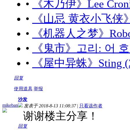
•
《木乃伊》Lee Cronin'
•
《山忌 黄衣小飞侠》山忌
•
《机器人之梦》Robot Dr
•
《鬼市》고리: 어 호러 
•
《屋中异蛛》Sting (20
回复
使用道具
举报
沙发
mikeban
发表于 2018-8-13 11:08:37
|
只看该作者
谢谢楼主分享！
回复