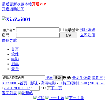
最近更新
收藏本站
开通VIP
开启辅助访问
找回密码
自动登录
密码
立即注册
登录
快捷导航
首页
软件
电影
剧集
音乐
搜索
热搜:
最后生还者
星期三
搜索
XiaZai001
»
首页
›
影视
›
高清电影
›
《特工绍特》Salt (2010) [576P
1
2
3
4
5
6
7
8
9
10
... 17
/ 17 页
下一页
返回列表