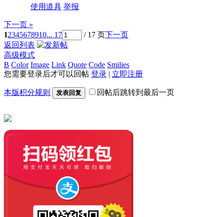
使用道具
举报
下一页 »
1
2
3
4
5
6
7
8
9
10
... 17
/ 17 页
下一页
返回列表
高级模式
B
Color
Image
Link
Quote
Code
Smilies
您需要登录后才可以回帖
登录
|
立即注册
本版积分规则
回帖后跳转到最后一页
发表回复