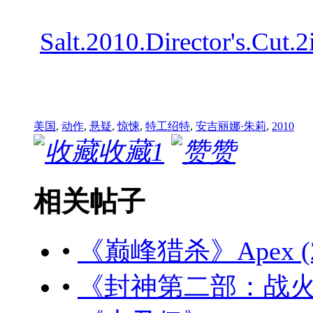
Salt.2010.Director's.
美国
,
动作
,
悬疑
,
惊悚
,
特工绍特
,
安吉丽娜·朱莉
,
2010
收藏
1
赞
相关帖子
•
《巅峰猎杀》Apex (20
•
《封神第二部：战火西岐》