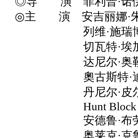
◎导 演 菲利普·诺伊斯 Ph
◎主 演 安吉丽娜·朱莉 Ang
列维·施瑞博尔 Liev
切瓦特·埃加福特 Chiw
达尼尔·奥勒布里斯基 Da
奧古斯特·迪赫 Augu
丹尼尔·皮尔斯 Dani
Hunt Block
安德鲁·布劳尔 Andr
奥莱克·克鲁帕 Ole