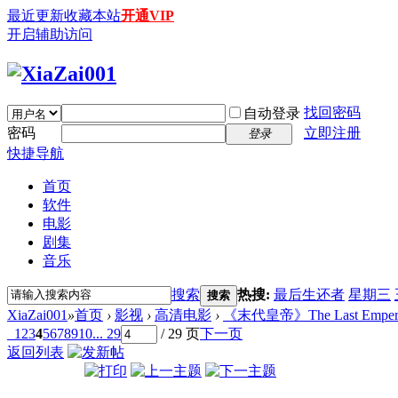
最近更新
收藏本站
开通VIP
开启辅助访问
找回密码
自动登录
密码
立即注册
登录
快捷导航
首页
软件
电影
剧集
音乐
搜索
热搜:
最后生还者
星期三
搜索
XiaZai001
»
首页
›
影视
›
高清电影
›
《末代皇帝》The Last Emperor (
1
2
3
4
5
6
7
8
9
10
... 29
/ 29 页
下一页
返回列表