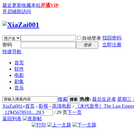
最近更新
收藏本站
开通VIP
开启辅助访问
找回密码
自动登录
密码
立即注册
登录
快捷导航
首页
软件
电影
剧集
音乐
搜索
热搜:
最后生还者
星期三
搜索
XiaZai001
»
首页
›
影视
›
高清电影
›
《末代皇帝》The Last Emperor (
1
2
3
4
5
6
7
8
9
10
... 29
/ 29 页
下一页
返回列表