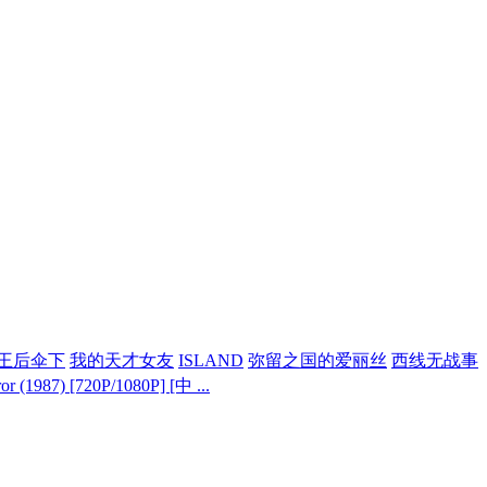
王后伞下
我的天才女友
ISLAND
弥留之国的爱丽丝
西线无战事
1987) [720P/1080P] [中 ...