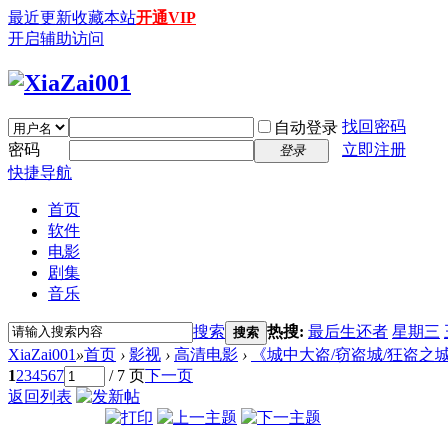
最近更新
收藏本站
开通VIP
开启辅助访问
找回密码
自动登录
密码
立即注册
登录
快捷导航
首页
软件
电影
剧集
音乐
搜索
热搜:
最后生还者
星期三
搜索
XiaZai001
»
首页
›
影视
›
高清电影
›
《城中大盗/窃盗城/狂盗之城》The T
1
2
3
4
5
6
7
/ 7 页
下一页
返回列表