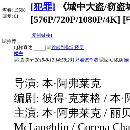
[犯罪]
《城中大盗/窃盗城/狂
查看:
15598
|
回复:
61
[576P/720P/1080P/4K
[复制链接]
电梯直达
楼主
发表于 2015-8-12 14:58:20
|
只看该作者
|
倒
导演: 本·阿弗莱克
编剧: 彼得·克莱格 / 本
主演: 本·阿弗莱克 / 丽贝卡
McLaughlin / Corena Chas