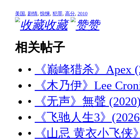
美国
,
剧情
,
惊悚
,
犯罪
,
高分
,
2010
收藏
赞
相关帖子
•
《巅峰猎杀》Apex (20
•
《木乃伊》Lee Cronin'
•
《无声》無聲 (2020) 
•
《飞驰人生3》(2026) 
•
《山忌 黄衣小飞侠》山忌