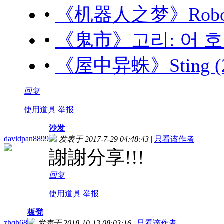
•
《机器人之梦》Robot Dr
•
《鬼市》고리: 어 호러 
•
《屋中异蛛》Sting (20
回复
使用道具
举报
沙发
davidpan8899
发表于 2017-7-29 04:48:43
|
只看该作者
謝謝分享!!!
回复
使用道具
举报
板凳
zhqh68
发表于 2018-10-13 08:03:16
|
只看该作者