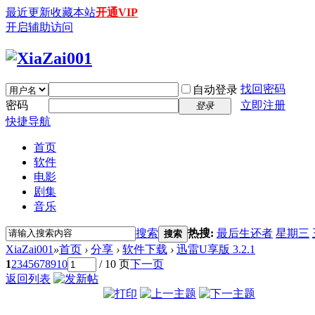
最近更新
收藏本站
开通VIP
开启辅助访问
找回密码
自动登录
密码
立即注册
登录
快捷导航
首页
软件
电影
剧集
音乐
搜索
热搜:
最后生还者
星期三
搜索
XiaZai001
»
首页
›
分享
›
软件下载
›
迅雷U享版 3.2.1
1
2
3
4
5
6
7
8
9
10
/ 10 页
下一页
返回列表