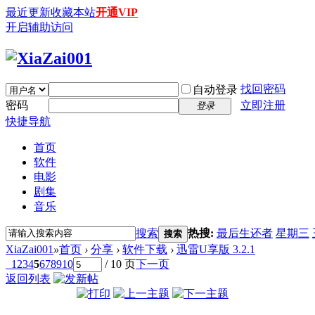
最近更新
收藏本站
开通VIP
开启辅助访问
找回密码
自动登录
密码
立即注册
登录
快捷导航
首页
软件
电影
剧集
音乐
搜索
热搜:
最后生还者
星期三
搜索
XiaZai001
»
首页
›
分享
›
软件下载
›
迅雷U享版 3.2.1
1
2
3
4
5
6
7
8
9
10
/ 10 页
下一页
返回列表