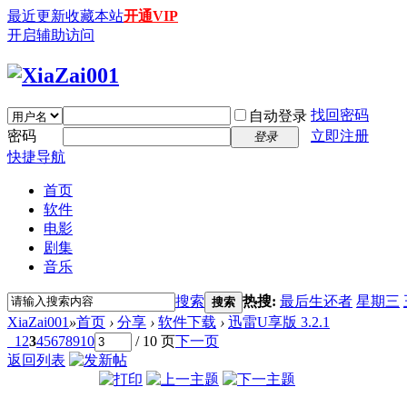
最近更新
收藏本站
开通VIP
开启辅助访问
找回密码
自动登录
密码
立即注册
登录
快捷导航
首页
软件
电影
剧集
音乐
搜索
热搜:
最后生还者
星期三
搜索
XiaZai001
»
首页
›
分享
›
软件下载
›
迅雷U享版 3.2.1
1
2
3
4
5
6
7
8
9
10
/ 10 页
下一页
返回列表